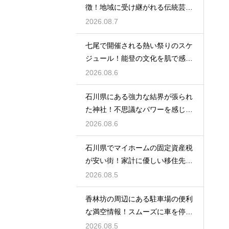
徴！地域に受け継がれる伝統芸能
の迫力
2026.08.7
七尾で開催される熱い祭りのスケ
ジュール！能登の文化を肌で感じ
る体験
2026.08.6
石川県にある強力な結界が張られ
た神社！不思議なパワーを感じる
神秘の地
2026.08.6
石川県でマイホームの固定資産税
が安い街！家計に優しい移住先の
選び方
2026.08.5
香林坊の周辺にある駐車場の便利
な満空情報！スムーズに車を停め
る裏技
2026.08.5