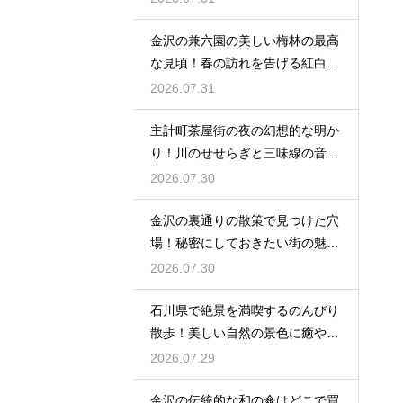
金沢の兼六園の美しい梅林の最高
な見頃！春の訪れを告げる紅白の
花の絶景
2026.07.31
主計町茶屋街の夜の幻想的な明か
り！川のせせらぎと三味線の音色
に酔う
2026.07.30
金沢の裏通りの散策で見つけた穴
場！秘密にしておきたい街の魅力
を大発見
2026.07.30
石川県で絶景を満喫するのんびり
散歩！美しい自然の景色に癒やさ
れる休日
2026.07.29
金沢の伝統的な和の傘はどこで買