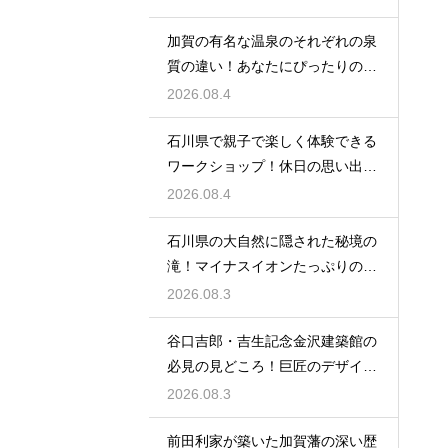
加賀の有名な温泉のそれぞれの泉
質の違い！あなたにぴったりの名
湯を探す
2026.08.4
石川県で親子で楽しく体験できる
ワークショップ！休日の思い出作
りに最適
2026.08.4
石川県の大自然に隠された秘境の
滝！マイナスイオンたっぷりの癒
やし空間
2026.08.3
谷口吉郎・吉生記念金沢建築館の
必見の見どころ！巨匠のデザイン
の神髄
2026.08.3
前田利家が築いた加賀藩の深い歴