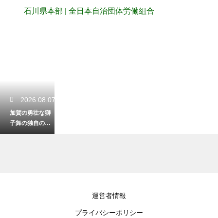
石川県本部 | 全日本自治団体労働組合
2026.08.07
加賀の勇壮な獅
子舞の独自の特
徴！地域に受け
継がれる伝統芸
能の迫力
2026.08.06
運営者情報
七尾で開催され
プライバシーポリシー
る熱い祭りのス