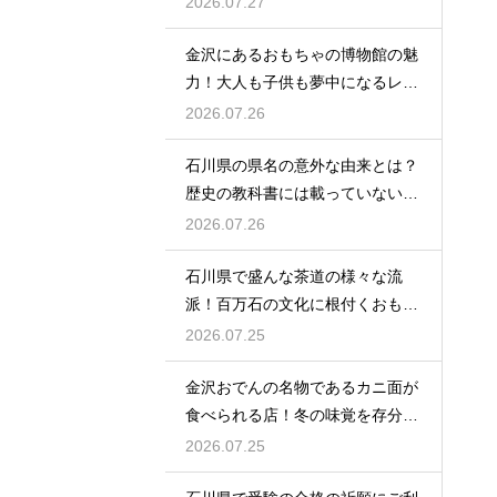
2026.07.27
金沢にあるおもちゃの博物館の魅
力！大人も子供も夢中になるレト
ロな世界
2026.07.26
石川県の県名の意外な由来とは？
歴史の教科書には載っていない興
味深い話
2026.07.26
石川県で盛んな茶道の様々な流
派！百万石の文化に根付くおもて
なしの心
2026.07.25
金沢おでんの名物であるカニ面が
食べられる店！冬の味覚を存分に
味わう
2026.07.25