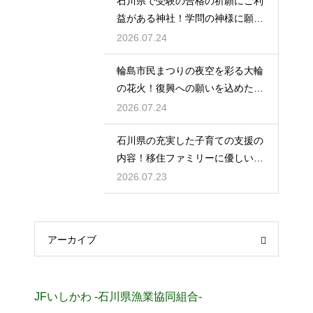
石川県で受験の合格の祈願にご利
益がある神社！学問の神様に願い
を届ける
2026.07.24
輪島市民まつりの夜空を彩る大輪
の花火！復興への願いを込めた感
動の光
2026.07.24
石川県の充実した子育ての支援の
内容！移住ファミリーに優しい制
度を解説
2026.07.23
アーカイブ
JFいしかわ -石川県漁業協同組合-