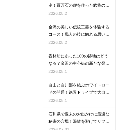
史！百万石の礎を作った武将の生
涯に迫る
2026.08.2
金沢の美しい伝統工芸を体験する
コース！職人の技に触れる思い出
作りの旅
2026.08.2
香林坊にあった109の跡地はどう
なる？金沢の中心街の新たな発展
と未来
2026.08.1
白山と白川郷を結ぶホワイトロー
ドの開通！絶景ドライブで大自然
を満喫
2026.08.1
石川県で週末のお出かけに最適な
秘密の穴場！混雑を避けてリフレ
ッシュ
2026.07.31