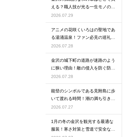
える？職人技が光る一生モノの工
芸品
2026.07.29
アニメの花咲くいろはの聖地であ
る湯涌温泉！ファン必見の巡礼ス
ポット
2026.07.28
金沢の城下町の道路が迷路のよう
に狭い理由！敵の侵入を防ぐ防衛
の知恵
2026.07.28
能登のシンボルである見附島に歩
いて渡れる時間！潮の満ち引きが
生む奇跡
2026.07.27
1月の冬の金沢を観光する最適な
服装！寒さ対策と雪道で安全な靴
の選び方