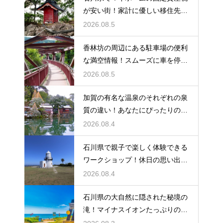
が安い街！家計に優しい移住先の
選び方
2026.08.5
香林坊の周辺にある駐車場の便利
な満空情報！スムーズに車を停め
る裏技
2026.08.5
加賀の有名な温泉のそれぞれの泉
質の違い！あなたにぴったりの名
湯を探す
2026.08.4
石川県で親子で楽しく体験できる
ワークショップ！休日の思い出作
りに最適
2026.08.4
石川県の大自然に隠された秘境の
滝！マイナスイオンたっぷりの癒
やし空間