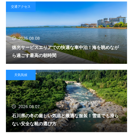
交通アクセス
2026.08.08
徳光サービスエリアでの快適な車中泊！海を眺めなが
ら過ごす最高の朝時間
天気気候
2026.08.07
石川県の冬の厳しい気温と最適な服装！雪道でも滑ら
ない安全な靴の選び方