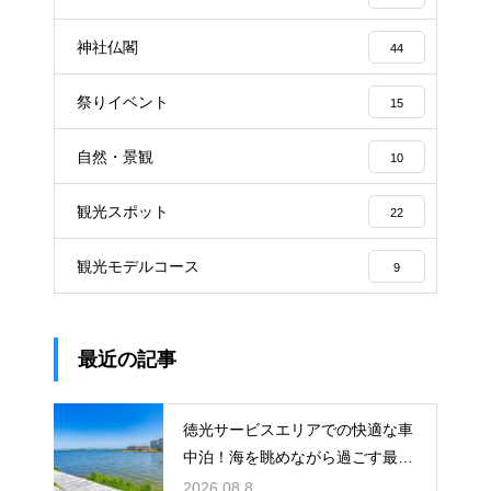
神社仏閣
44
祭りイベント
15
自然・景観
10
観光スポット
22
観光モデルコース
9
最近の記事
徳光サービスエリアでの快適な車
中泊！海を眺めながら過ごす最高
の朝時間
2026.08.8