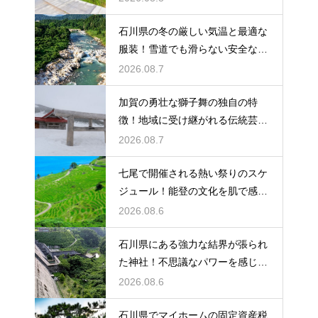
石川県の冬の厳しい気温と最適な
服装！雪道でも滑らない安全な靴
の選び方
2026.08.7
加賀の勇壮な獅子舞の独自の特
徴！地域に受け継がれる伝統芸能
の迫力
2026.08.7
七尾で開催される熱い祭りのスケ
ジュール！能登の文化を肌で感じ
る体験
2026.08.6
石川県にある強力な結界が張られ
た神社！不思議なパワーを感じる
神秘の地
2026.08.6
石川県でマイホームの固定資産税