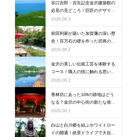
谷口吉郎・吉生記念金沢建築館の
必見の見どころ！巨匠のデザイン
の神髄
2026.08.3
前田利家が築いた加賀藩の深い歴
史！百万石の礎を作った武将の生
涯に迫る
2026.08.2
金沢の美しい伝統工芸を体験する
コース！職人の技に触れる思い出
作りの旅
2026.08.2
香林坊にあった109の跡地はどう
なる？金沢の中心街の新たな発展
と未来
2026.08.1
白山と白川郷を結ぶホワイトロー
ドの開通！絶景ドライブで大自然