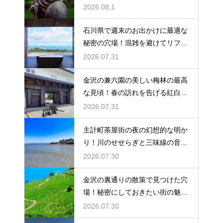
を満喫
2026.08.1
石川県で週末のお出かけに最適な
秘密の穴場！混雑を避けてリフレ
ッシュ
2026.07.31
金沢の兼六園の美しい梅林の最高
な見頃！春の訪れを告げる紅白の
花の絶景
2026.07.31
主計町茶屋街の夜の幻想的な明か
り！川のせせらぎと三味線の音色
に酔う
2026.07.30
金沢の裏通りの散策で見つけた穴
場！秘密にしておきたい街の魅力
を大発見
2026.07.30