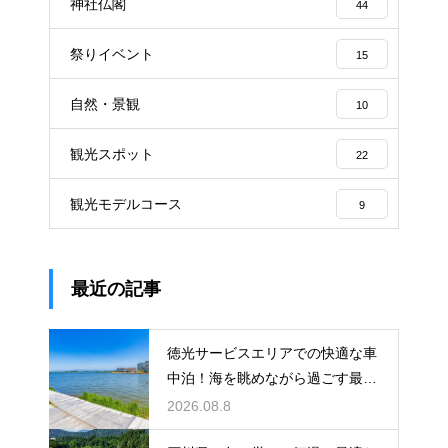
神社仏閣
44
祭りイベント
15
自然・景観
10
観光スポット
22
観光モデルコース
9
最近の記事
徳光サービスエリアでの快適な車
中泊！海を眺めながら過ごす最高
の朝時間
2026.08.8