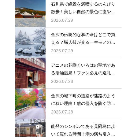
石川県で絶景を満喫するのんびり
散歩！美しい自然の景色に癒やさ
れる休日
2026.07.29
金沢の伝統的な和の傘はどこで買
える？職人技が光る一生モノの工
芸品
2026.07.29
アニメの花咲くいろはの聖地であ
る湯涌温泉！ファン必見の巡礼ス
ポット
2026.07.28
金沢の城下町の道路が迷路のよう
に狭い理由！敵の侵入を防ぐ防衛
の知恵
2026.07.28
能登のシンボルである見附島に歩
いて渡れる時間！潮の満ち引きが