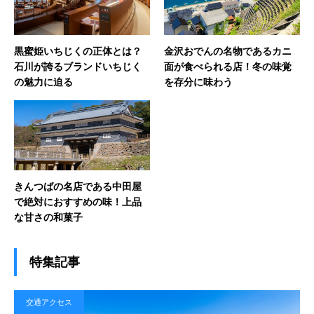
黒蜜姫いちじくの正体とは？
金沢おでんの名物であるカニ
石川が誇るブランドいちじく
面が食べられる店！冬の味覚
の魅力に迫る
を存分に味わう
きんつばの名店である中田屋
で絶対におすすめの味！上品
な甘さの和菓子
特集記事
交通アクセス