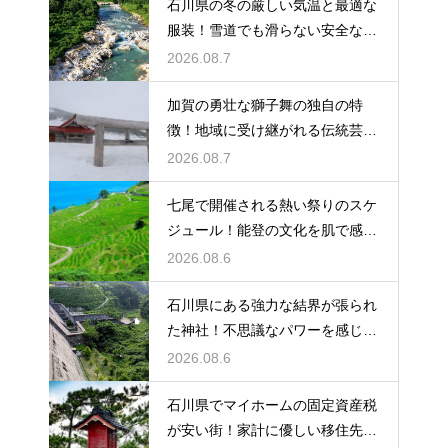
石川県の冬の厳しい気温と最適な
服装！雪道でも滑らない安全な靴
の選び方
2026.08.7
加賀の勇壮な獅子舞の独自の特
徴！地域に受け継がれる伝統芸能
の迫力
2026.08.7
七尾で開催される熱い祭りのスケ
ジュール！能登の文化を肌で感じ
る体験
2026.08.6
石川県にある強力な結界が張られ
た神社！不思議なパワーを感じる
神秘の地
2026.08.6
石川県でマイホームの固定資産税
が安い街！家計に優しい移住先の