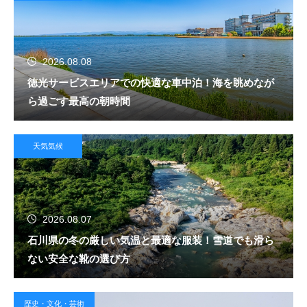
2026.08.08
徳光サービスエリアでの快適な車中泊！海を眺めなが
ら過ごす最高の朝時間
天気気候
2026.08.07
石川県の冬の厳しい気温と最適な服装！雪道でも滑ら
ない安全な靴の選び方
歴史・文化・芸術