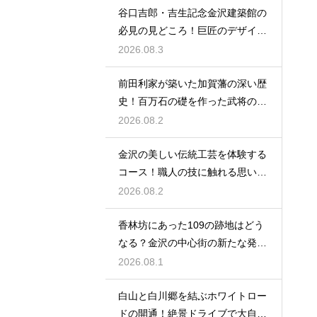
谷口吉郎・吉生記念金沢建築館の
必見の見どころ！巨匠のデザイン
の神髄
2026.08.3
前田利家が築いた加賀藩の深い歴
史！百万石の礎を作った武将の生
涯に迫る
2026.08.2
金沢の美しい伝統工芸を体験する
コース！職人の技に触れる思い出
作りの旅
2026.08.2
香林坊にあった109の跡地はどう
なる？金沢の中心街の新たな発展
と未来
2026.08.1
白山と白川郷を結ぶホワイトロー
ドの開通！絶景ドライブで大自然