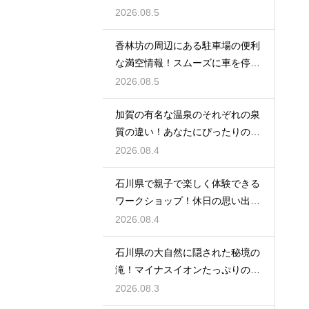
選び方
2026.08.5
香林坊の周辺にある駐車場の便利
な満空情報！スムーズに車を停め
る裏技
2026.08.5
加賀の有名な温泉のそれぞれの泉
質の違い！あなたにぴったりの名
湯を探す
2026.08.4
石川県で親子で楽しく体験できる
ワークショップ！休日の思い出作
りに最適
2026.08.4
石川県の大自然に隠された秘境の
滝！マイナスイオンたっぷりの癒
やし空間
2026.08.3