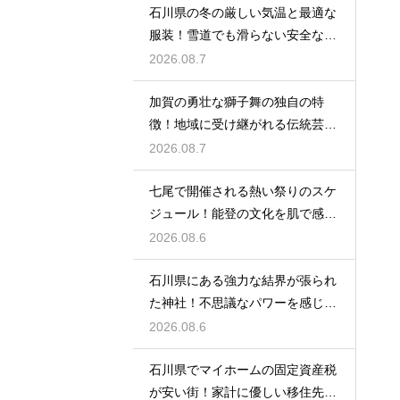
石川県の冬の厳しい気温と最適な
服装！雪道でも滑らない安全な靴
の選び方
2026.08.7
加賀の勇壮な獅子舞の独自の特
徴！地域に受け継がれる伝統芸能
の迫力
2026.08.7
七尾で開催される熱い祭りのスケ
ジュール！能登の文化を肌で感じ
る体験
2026.08.6
石川県にある強力な結界が張られ
た神社！不思議なパワーを感じる
神秘の地
2026.08.6
石川県でマイホームの固定資産税
が安い街！家計に優しい移住先の