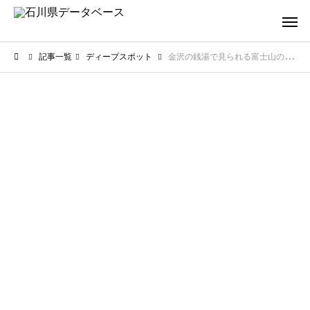
記事一覧
ディープスポット
金沢の銭湯で見られる富士山の美しいペンキ絵！レトロな空間で心身を癒す