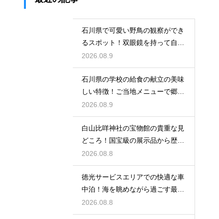
石川県で可愛い野鳥の観察ができ
るスポット！双眼鏡を持って自然
の中へ
2026.08.9
石川県の学校の給食の献立の美味
しい特徴！ご当地メニューで郷土
愛を育む
2026.08.9
白山比咩神社の宝物館の貴重な見
どころ！国宝級の展示品から歴史
を学ぶ
2026.08.8
徳光サービスエリアでの快適な車
中泊！海を眺めながら過ごす最高
の朝時間
2026.08.8