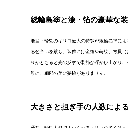
総輪島塗と漆・箔の豪華な装
能登・輪島のキリコ最大の特徴が総輪島塗によ
る色合いを放ち、装飾には金箔や蒔絵、青貝（
りがともると光の反射で装飾が浮かび上がり、
景に、細部の美に妥協がありません。
大きさと担ぎ手の人数によ
通常、輪島大祭で用いられるキリコの多くは高さ