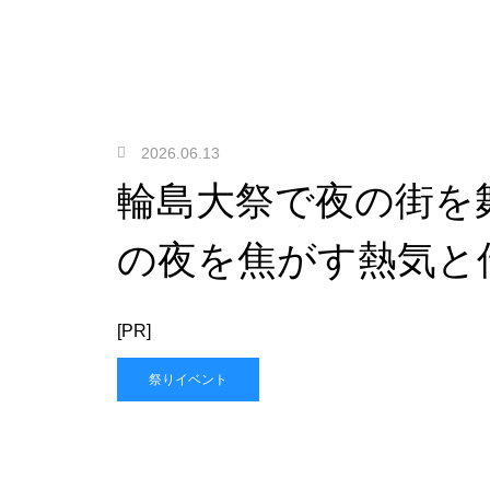
2026.06.13
輪島大祭で夜の街を
の夜を焦がす熱気と
[PR]
祭りイベント