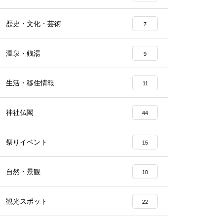
歴史・文化・芸術
7
温泉・銭湯
9
生活・移住情報
11
神社仏閣
44
祭りイベント
15
自然・景観
10
観光スポット
22