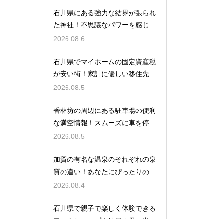
石川県にある強力な結界が張られ
た神社！不思議なパワーを感じる
神秘の地
2026.08.6
石川県でマイホームの固定資産税
が安い街！家計に優しい移住先の
選び方
2026.08.5
香林坊の周辺にある駐車場の便利
な満空情報！スムーズに車を停め
る裏技
2026.08.5
加賀の有名な温泉のそれぞれの泉
質の違い！あなたにぴったりの名
湯を探す
2026.08.4
石川県で親子で楽しく体験できる