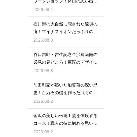
ワークショップ！休日の思い出作
りに最適
2026.08.4
石川県の大自然に隠された秘境の
滝！マイナスイオンたっぷりの癒
やし空間
2026.08.3
谷口吉郎・吉生記念金沢建築館の
必見の見どころ！巨匠のデザイン
の神髄
2026.08.3
前田利家が築いた加賀藩の深い歴
史！百万石の礎を作った武将の生
涯に迫る
2026.08.2
金沢の美しい伝統工芸を体験する
コース！職人の技に触れる思い出
作りの旅
2026.08.2