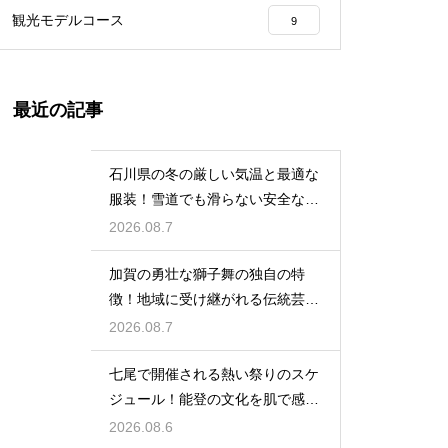
観光モデルコース
9
最近の記事
石川県の冬の厳しい気温と最適な
服装！雪道でも滑らない安全な靴
の選び方
2026.08.7
加賀の勇壮な獅子舞の独自の特
徴！地域に受け継がれる伝統芸能
の迫力
2026.08.7
七尾で開催される熱い祭りのスケ
ジュール！能登の文化を肌で感じ
る体験
2026.08.6