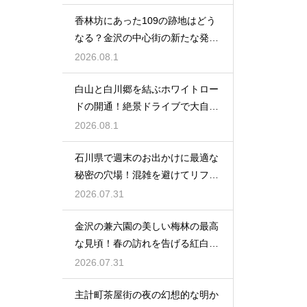
香林坊にあった109の跡地はどう
なる？金沢の中心街の新たな発展
と未来
2026.08.1
白山と白川郷を結ぶホワイトロー
ドの開通！絶景ドライブで大自然
を満喫
2026.08.1
石川県で週末のお出かけに最適な
秘密の穴場！混雑を避けてリフレ
ッシュ
2026.07.31
金沢の兼六園の美しい梅林の最高
な見頃！春の訪れを告げる紅白の
花の絶景
2026.07.31
主計町茶屋街の夜の幻想的な明か