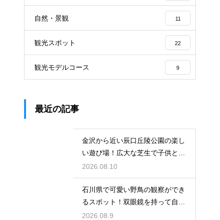
自然・景観
11
観光スポット
22
観光モデルコース
9
最近の記事
金沢から近い辰口丘陵公園の楽し
い遊び場！広大な芝生で子供と全
力で走る
2026.08.10
石川県で可愛い野鳥の観察ができ
るスポット！双眼鏡を持って自然
の中へ
2026.08.9