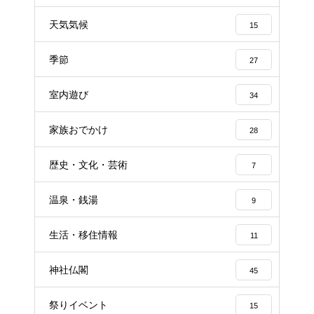
天気気候
15
季節
27
室内遊び
34
家族おでかけ
28
歴史・文化・芸術
7
温泉・銭湯
9
生活・移住情報
11
神社仏閣
45
祭りイベント
15