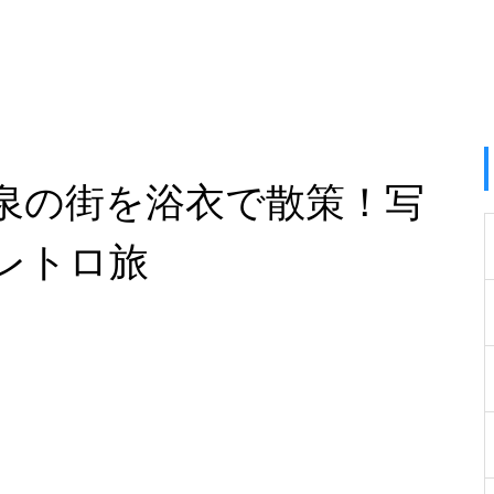
泉の街を浴衣で散策！写
レトロ旅