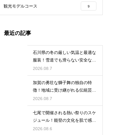
観光モデルコース
9
最近の記事
石川県の冬の厳しい気温と最適な
服装！雪道でも滑らない安全な靴
の選び方
2026.08.7
加賀の勇壮な獅子舞の独自の特
徴！地域に受け継がれる伝統芸能
の迫力
2026.08.7
七尾で開催される熱い祭りのスケ
ジュール！能登の文化を肌で感じ
る体験
2026.08.6