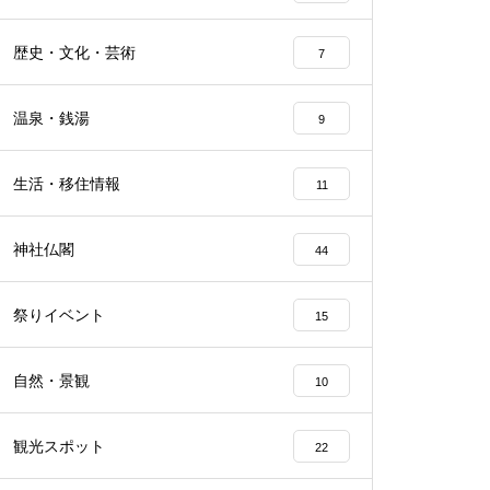
歴史・文化・芸術
7
温泉・銭湯
9
生活・移住情報
11
神社仏閣
44
祭りイベント
15
自然・景観
10
観光スポット
22