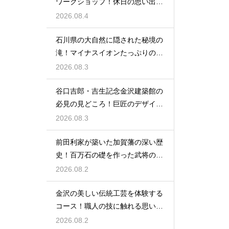
ワークショップ！休日の思い出作
りに最適
2026.08.4
石川県の大自然に隠された秘境の
滝！マイナスイオンたっぷりの癒
やし空間
2026.08.3
谷口吉郎・吉生記念金沢建築館の
必見の見どころ！巨匠のデザイン
の神髄
2026.08.3
前田利家が築いた加賀藩の深い歴
史！百万石の礎を作った武将の生
涯に迫る
2026.08.2
金沢の美しい伝統工芸を体験する
コース！職人の技に触れる思い出
作りの旅
2026.08.2