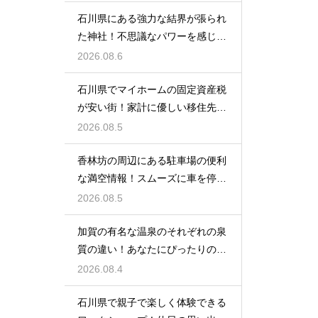
石川県にある強力な結界が張られ
た神社！不思議なパワーを感じる
神秘の地
2026.08.6
石川県でマイホームの固定資産税
が安い街！家計に優しい移住先の
選び方
2026.08.5
香林坊の周辺にある駐車場の便利
な満空情報！スムーズに車を停め
る裏技
2026.08.5
加賀の有名な温泉のそれぞれの泉
質の違い！あなたにぴったりの名
湯を探す
2026.08.4
石川県で親子で楽しく体験できる