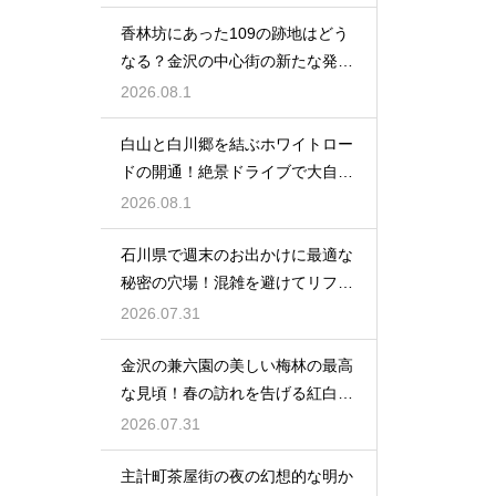
香林坊にあった109の跡地はどう
なる？金沢の中心街の新たな発展
と未来
2026.08.1
白山と白川郷を結ぶホワイトロー
ドの開通！絶景ドライブで大自然
を満喫
2026.08.1
石川県で週末のお出かけに最適な
秘密の穴場！混雑を避けてリフレ
ッシュ
2026.07.31
金沢の兼六園の美しい梅林の最高
な見頃！春の訪れを告げる紅白の
花の絶景
2026.07.31
主計町茶屋街の夜の幻想的な明か