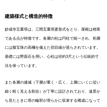
建築様式と構造的特徴
妙成寺五重塔は、三間五重塔婆形式をとり、屋根は栩葺
である点が特徴です。各層の柱は円柱で統一され、初層
には擬宝珠の高欄を備えた切目縁が巡らされています。
基礎には野面石を用い、心柱は径約3尺という伝統的寸
法を保っています。
また各層の逓減（下層が重く・広く、上層にいくに従い
細く軽く見える割合）が丁寧に設計されており、遠景か
ら見たときに塔の輪郭が滑らかに収束する構成になって