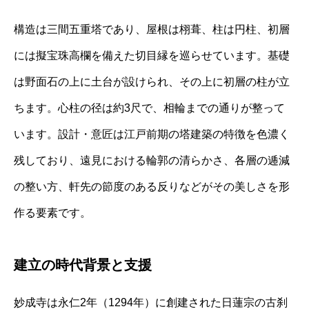
構造は三間五重塔であり、屋根は栩葺、柱は円柱、初層
には擬宝珠高欄を備えた切目縁を巡らせています。基礎
は野面石の上に土台が設けられ、その上に初層の柱が立
ちます。心柱の径は約3尺で、相輪までの通りが整って
います。設計・意匠は江戸前期の塔建築の特徴を色濃く
残しており、遠見における輪郭の清らかさ、各層の逓減
の整い方、軒先の節度のある反りなどがその美しさを形
作る要素です。
建立の時代背景と支援
妙成寺は永仁2年（1294年）に創建された日蓮宗の古刹