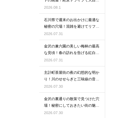
ドの開通！絶景ドライブで大自然
を満喫
2026.08.1
石川県で週末のお出かけに最適な
秘密の穴場！混雑を避けてリフレ
ッシュ
2026.07.31
金沢の兼六園の美しい梅林の最高
な見頃！春の訪れを告げる紅白の
花の絶景
2026.07.31
主計町茶屋街の夜の幻想的な明か
り！川のせせらぎと三味線の音色
に酔う
2026.07.30
金沢の裏通りの散策で見つけた穴
場！秘密にしておきたい街の魅力
を大発見
2026.07.30