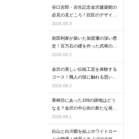
谷口吉郎・吉生記念金沢建築館の
必見の見どころ！巨匠のデザイン
の神髄
2026.08.3
前田利家が築いた加賀藩の深い歴
史！百万石の礎を作った武将の生
涯に迫る
2026.08.2
金沢の美しい伝統工芸を体験する
コース！職人の技に触れる思い出
作りの旅
2026.08.2
香林坊にあった109の跡地はどう
なる？金沢の中心街の新たな発展
と未来
2026.08.1
白山と白川郷を結ぶホワイトロー