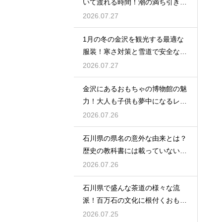
いて渡れる時間！潮の満ち引きが
生む奇跡
2026.07.27
1月の冬の金沢を観光する最適な
服装！寒さ対策と雪道で安全な靴
の選び方
2026.07.27
金沢にあるおもちゃの博物館の魅
力！大人も子供も夢中になるレト
ロな世界
2026.07.26
石川県の県名の意外な由来とは？
歴史の教科書には載っていない興
味深い話
2026.07.26
石川県で盛んな茶道の様々な流
派！百万石の文化に根付くおもて
なしの心
2026.07.25