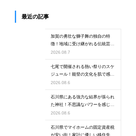
最近の記事
加賀の勇壮な獅子舞の独自の特
徴！地域に受け継がれる伝統芸能
の迫力
2026.08.7
七尾で開催される熱い祭りのスケ
ジュール！能登の文化を肌で感じ
る体験
2026.08.6
石川県にある強力な結界が張られ
た神社！不思議なパワーを感じる
神秘の地
2026.08.6
石川県でマイホームの固定資産税
が安い街！家計に優しい移住先の