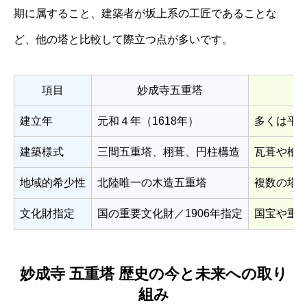
期に属すること、建築者が坂上系の工匠であることな
ど、他の塔と比較して際立つ点が多いです。
項目
妙成寺五重塔
建立年
元和４年（1618年）
多くは平
建築様式
三間五重塔、栩葺、円柱構造
瓦葺や檜
地域的希少性
北陸唯一の木造五重塔
複数の塔
文化財指定
国の重要文化財／1906年指定
国宝や重
妙成寺 五重塔 歴史の今と未来への取り
組み