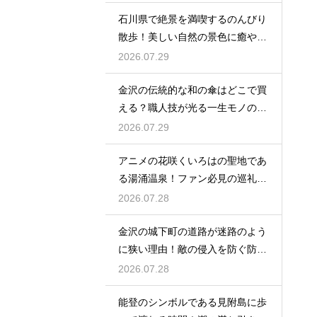
石川県で絶景を満喫するのんびり
散歩！美しい自然の景色に癒やさ
れる休日
2026.07.29
金沢の伝統的な和の傘はどこで買
える？職人技が光る一生モノの工
芸品
2026.07.29
アニメの花咲くいろはの聖地であ
る湯涌温泉！ファン必見の巡礼ス
ポット
2026.07.28
金沢の城下町の道路が迷路のよう
に狭い理由！敵の侵入を防ぐ防衛
の知恵
2026.07.28
能登のシンボルである見附島に歩