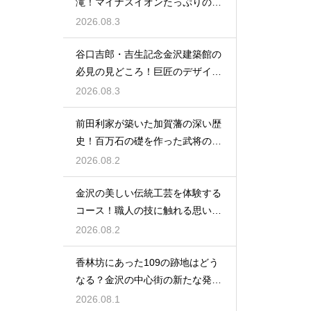
滝！マイナスイオンたっぷりの癒
やし空間
2026.08.3
谷口吉郎・吉生記念金沢建築館の
必見の見どころ！巨匠のデザイン
の神髄
2026.08.3
前田利家が築いた加賀藩の深い歴
史！百万石の礎を作った武将の生
涯に迫る
2026.08.2
金沢の美しい伝統工芸を体験する
コース！職人の技に触れる思い出
作りの旅
2026.08.2
香林坊にあった109の跡地はどう
なる？金沢の中心街の新たな発展
と未来
2026.08.1