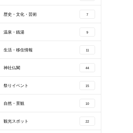
歴史・文化・芸術
7
温泉・銭湯
9
生活・移住情報
11
神社仏閣
44
祭りイベント
15
自然・景観
10
観光スポット
22