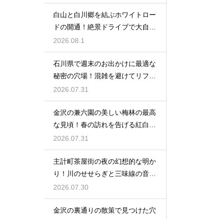
白山と白川郷を結ぶホワイトロー
ドの開通！絶景ドライブで大自然
を満喫
2026.08.1
石川県で週末のお出かけに最適な
秘密の穴場！混雑を避けてリフレ
ッシュ
2026.07.31
金沢の兼六園の美しい梅林の最高
な見頃！春の訪れを告げる紅白の
花の絶景
2026.07.31
主計町茶屋街の夜の幻想的な明か
り！川のせせらぎと三味線の音色
に酔う
2026.07.30
金沢の裏通りの散策で見つけた穴