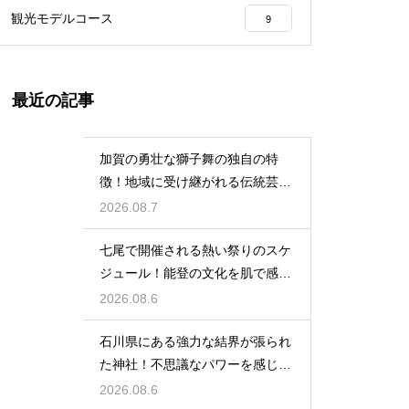
観光モデルコース
9
最近の記事
加賀の勇壮な獅子舞の独自の特
徴！地域に受け継がれる伝統芸能
の迫力
2026.08.7
七尾で開催される熱い祭りのスケ
ジュール！能登の文化を肌で感じ
る体験
2026.08.6
石川県にある強力な結界が張られ
た神社！不思議なパワーを感じる
神秘の地
2026.08.6