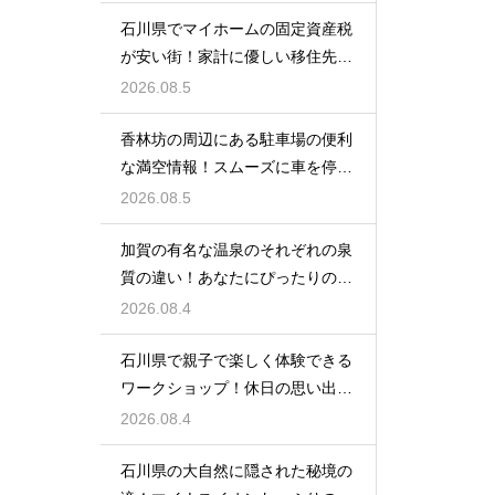
石川県でマイホームの固定資産税
が安い街！家計に優しい移住先の
選び方
2026.08.5
香林坊の周辺にある駐車場の便利
な満空情報！スムーズに車を停め
る裏技
2026.08.5
加賀の有名な温泉のそれぞれの泉
質の違い！あなたにぴったりの名
湯を探す
2026.08.4
石川県で親子で楽しく体験できる
ワークショップ！休日の思い出作
りに最適
2026.08.4
石川県の大自然に隠された秘境の