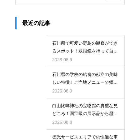
最近の記事
石川県で可愛い野鳥の観察ができ
るスポット！双眼鏡を持って自然
の中へ
2026.08.9
石川県の学校の給食の献立の美味
しい特徴！ご当地メニューで郷土
愛を育む
2026.08.9
白山比咩神社の宝物館の貴重な見
どころ！国宝級の展示品から歴史
を学ぶ
2026.08.8
徳光サービスエリアでの快適な車