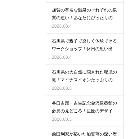
加賀の有名な温泉のそれぞれの泉
質の違い！あなたにぴったりの名
湯を探す
2026.08.4
石川県で親子で楽しく体験できる
ワークショップ！休日の思い出作
りに最適
2026.08.4
石川県の大自然に隠された秘境の
滝！マイナスイオンたっぷりの癒
やし空間
2026.08.3
谷口吉郎・吉生記念金沢建築館の
必見の見どころ！巨匠のデザイン
の神髄
2026.08.3
前田利家が築いた加賀藩の深い歴