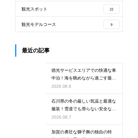
観光スポット
22
観光モデルコース
9
最近の記事
徳光サービスエリアでの快適な車
中泊！海を眺めながら過ごす最高
の朝時間
2026.08.8
石川県の冬の厳しい気温と最適な
服装！雪道でも滑らない安全な靴
の選び方
2026.08.7
加賀の勇壮な獅子舞の独自の特