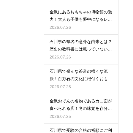
金沢にあるおもちゃの博物館の魅
力！大人も子供も夢中になるレト
ロな世界
2026.07.26
石川県の県名の意外な由来とは？
歴史の教科書には載っていない興
味深い話
2026.07.26
石川県で盛んな茶道の様々な流
派！百万石の文化に根付くおもて
なしの心
2026.07.25
金沢おでんの名物であるカニ面が
食べられる店！冬の味覚を存分に
味わう
2026.07.25
石川県で受験の合格の祈願にご利