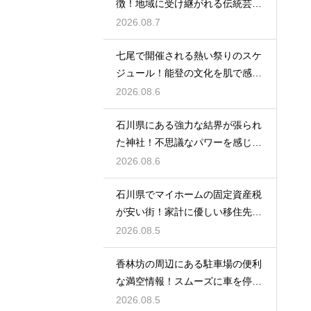
徴！地域に受け継がれる伝統芸能
の迫力
2026.08.7
七尾で開催される熱い祭りのスケ
ジュール！能登の文化を肌で感じ
る体験
2026.08.6
石川県にある強力な結界が張られ
た神社！不思議なパワーを感じる
神秘の地
2026.08.6
石川県でマイホームの固定資産税
が安い街！家計に優しい移住先の
選び方
2026.08.5
香林坊の周辺にある駐車場の便利
な満空情報！スムーズに車を停め
る裏技
2026.08.5