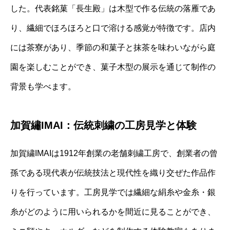
した。代表銘菓「長生殿」は木型で作る伝統の落雁であ
り、繊細でほろほろと口で溶ける感覚が特徴です。店内
には茶寮があり、季節の和菓子と抹茶を味わいながら庭
園を楽しむことができ、菓子木型の展示を通じて制作の
背景も学べます。
加賀繡IMAI：伝統刺繍の工房見学と体験
加賀繍IMAIは1912年創業の老舗刺繍工房で、創業者の曾
孫である現代表が伝統技法と現代性を織り交ぜた作品作
りを行っています。工房見学では繊細な絹糸や金糸・銀
糸がどのように用いられるかを間近に見ることができ、