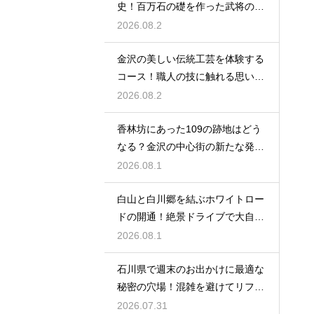
史！百万石の礎を作った武将の生
涯に迫る
2026.08.2
金沢の美しい伝統工芸を体験する
コース！職人の技に触れる思い出
作りの旅
2026.08.2
香林坊にあった109の跡地はどう
なる？金沢の中心街の新たな発展
と未来
2026.08.1
白山と白川郷を結ぶホワイトロー
ドの開通！絶景ドライブで大自然
を満喫
2026.08.1
石川県で週末のお出かけに最適な
秘密の穴場！混雑を避けてリフレ
ッシュ
2026.07.31