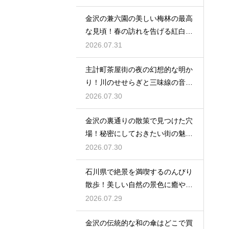
金沢の兼六園の美しい梅林の最高
な見頃！春の訪れを告げる紅白の
花の絶景
2026.07.31
主計町茶屋街の夜の幻想的な明か
り！川のせせらぎと三味線の音色
に酔う
2026.07.30
金沢の裏通りの散策で見つけた穴
場！秘密にしておきたい街の魅力
を大発見
2026.07.30
石川県で絶景を満喫するのんびり
散歩！美しい自然の景色に癒やさ
れる休日
2026.07.29
金沢の伝統的な和の傘はどこで買