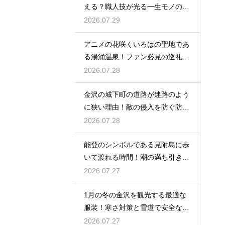
える？職人技が光る一生モノの工
芸品
2026.07.29
アニメの花咲くいろはの聖地であ
る湯涌温泉！ファン必見の巡礼ス
ポット
2026.07.28
金沢の城下町の道路が迷路のよう
に狭い理由！敵の侵入を防ぐ防衛
の知恵
2026.07.28
能登のシンボルである見附島に歩
いて渡れる時間！潮の満ち引きが
生む奇跡
2026.07.27
1月の冬の金沢を観光する最適な
服装！寒さ対策と雪道で安全な靴
の選び方
2026.07.27