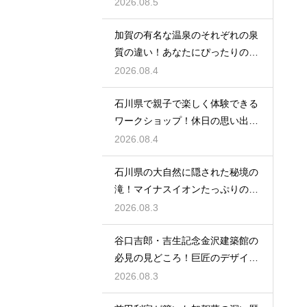
る裏技
2026.08.5
加賀の有名な温泉のそれぞれの泉
質の違い！あなたにぴったりの名
湯を探す
2026.08.4
石川県で親子で楽しく体験できる
ワークショップ！休日の思い出作
りに最適
2026.08.4
石川県の大自然に隠された秘境の
滝！マイナスイオンたっぷりの癒
やし空間
2026.08.3
谷口吉郎・吉生記念金沢建築館の
必見の見どころ！巨匠のデザイン
の神髄
2026.08.3