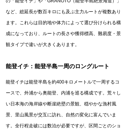
の「能登イチ」や「GRANOTO（能登半島絶景海道）」
など、総延長が数百キロにも及ぶ主力ルートが複数あり
ます。これらは目的地や体力によって選び分けられる構
成になっており、ルートの長さや獲得標高、難易度・景
観タイプで違いが大きくあります。
能登イチ：能登半島一周のロングルート
能登イチは能登半島を約400キロメートルで一周するコ
ースで、外浦から奥能登、内浦を巡る構成です。荒々し
い日本海の海岸線や断崖絶壁の景観、穏やかな漁村風
景、里山風景が交互に訪れ、自然の変化に富んでいま
す。全行程走破には数泊が必要ですが、区間ごとのショ