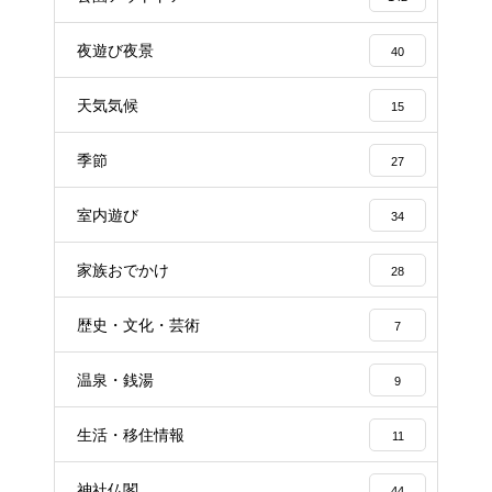
夜遊び夜景
40
天気気候
15
季節
27
室内遊び
34
家族おでかけ
28
歴史・文化・芸術
7
温泉・銭湯
9
生活・移住情報
11
神社仏閣
44