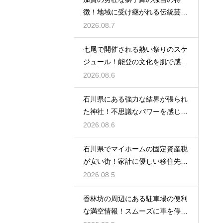
徴！地域に受け継がれる伝統芸能
の迫力
2026.08.7
七尾で開催される熱い祭りのスケ
ジュール！能登の文化を肌で感じ
る体験
2026.08.6
石川県にある強力な結界が張られ
た神社！不思議なパワーを感じる
神秘の地
2026.08.6
石川県でマイホームの固定資産税
が安い街！家計に優しい移住先の
選び方
2026.08.5
香林坊の周辺にある駐車場の便利
な満空情報！スムーズに車を停め