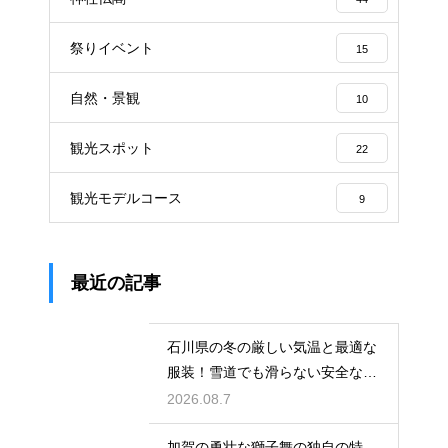
祭りイベント
15
自然・景観
10
観光スポット
22
観光モデルコース
9
最近の記事
石川県の冬の厳しい気温と最適な
服装！雪道でも滑らない安全な靴
の選び方
2026.08.7
加賀の勇壮な獅子舞の独自の特