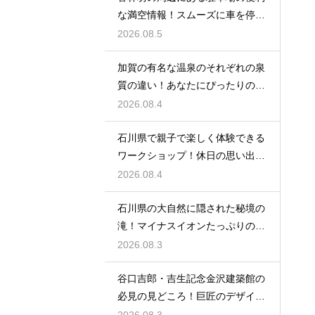
な満空情報！スムーズに車を停め
る裏技
2026.08.5
加賀の有名な温泉のそれぞれの泉
質の違い！あなたにぴったりの名
湯を探す
2026.08.4
石川県で親子で楽しく体験できる
ワークショップ！休日の思い出作
りに最適
2026.08.4
石川県の大自然に隠された秘境の
滝！マイナスイオンたっぷりの癒
やし空間
2026.08.3
谷口吉郎・吉生記念金沢建築館の
必見の見どころ！巨匠のデザイン
の神髄