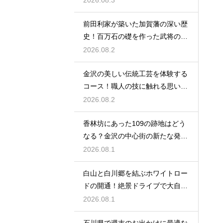
2026.08.3
前田利家が築いた加賀藩の深い歴
史！百万石の礎を作った武将の生
涯に迫る
2026.08.2
金沢の美しい伝統工芸を体験する
コース！職人の技に触れる思い出
作りの旅
2026.08.2
香林坊にあった109の跡地はどう
なる？金沢の中心街の新たな発展
と未来
2026.08.1
白山と白川郷を結ぶホワイトロー
ドの開通！絶景ドライブで大自然
を満喫
2026.08.1
石川県で週末のお出かけに最適な