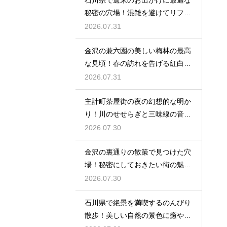
秘密の穴場！混雑を避けてリフレ
ッシュ
2026.07.31
金沢の兼六園の美しい梅林の最高
な見頃！春の訪れを告げる紅白の
花の絶景
2026.07.31
主計町茶屋街の夜の幻想的な明か
り！川のせせらぎと三味線の音色
に酔う
2026.07.30
金沢の裏通りの散策で見つけた穴
場！秘密にしておきたい街の魅力
を大発見
2026.07.30
石川県で絶景を満喫するのんびり
散歩！美しい自然の景色に癒やさ