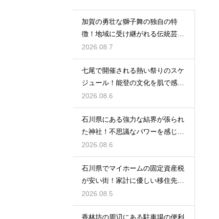
加賀の勇壮な獅子舞の独自の特
徴！地域に受け継がれる伝統芸能
の迫力
2026.08.7
七尾で開催される熱い祭りのスケ
ジュール！能登の文化を肌で感じ
る体験
2026.08.6
石川県にある強力な結界が張られ
た神社！不思議なパワーを感じる
神秘の地
2026.08.6
石川県でマイホームの固定資産税
が安い街！家計に優しい移住先の
選び方
2026.08.5
香林坊の周辺にある駐車場の便利