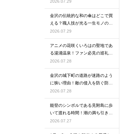
れる休日
2026.07.29
金沢の伝統的な和の傘はどこで買
える？職人技が光る一生モノの工
芸品
2026.07.29
アニメの花咲くいろはの聖地であ
る湯涌温泉！ファン必見の巡礼ス
ポット
2026.07.28
金沢の城下町の道路が迷路のよう
に狭い理由！敵の侵入を防ぐ防衛
の知恵
2026.07.28
能登のシンボルである見附島に歩
いて渡れる時間！潮の満ち引きが
生む奇跡
2026.07.27