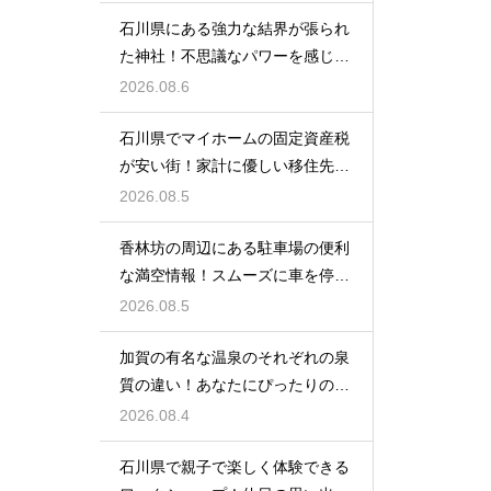
石川県にある強力な結界が張られ
た神社！不思議なパワーを感じる
神秘の地
2026.08.6
石川県でマイホームの固定資産税
が安い街！家計に優しい移住先の
選び方
2026.08.5
香林坊の周辺にある駐車場の便利
な満空情報！スムーズに車を停め
る裏技
2026.08.5
加賀の有名な温泉のそれぞれの泉
質の違い！あなたにぴったりの名
湯を探す
2026.08.4
石川県で親子で楽しく体験できる