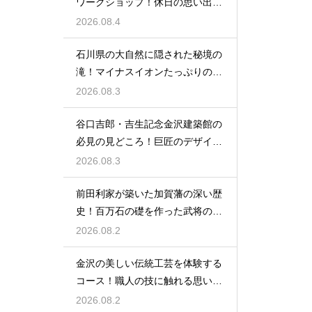
ワークショップ！休日の思い出作
りに最適
2026.08.4
石川県の大自然に隠された秘境の
滝！マイナスイオンたっぷりの癒
やし空間
2026.08.3
谷口吉郎・吉生記念金沢建築館の
必見の見どころ！巨匠のデザイン
の神髄
2026.08.3
前田利家が築いた加賀藩の深い歴
史！百万石の礎を作った武将の生
涯に迫る
2026.08.2
金沢の美しい伝統工芸を体験する
コース！職人の技に触れる思い出
作りの旅
2026.08.2