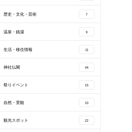
歴史・文化・芸術
7
温泉・銭湯
9
生活・移住情報
11
神社仏閣
44
祭りイベント
15
自然・景観
10
観光スポット
22