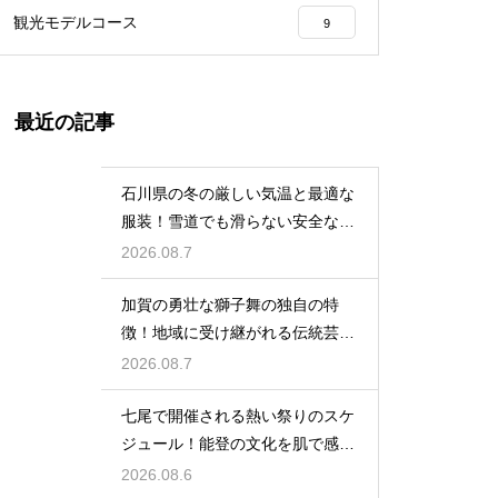
観光モデルコース
9
最近の記事
石川県の冬の厳しい気温と最適な
服装！雪道でも滑らない安全な靴
の選び方
2026.08.7
加賀の勇壮な獅子舞の独自の特
徴！地域に受け継がれる伝統芸能
の迫力
2026.08.7
七尾で開催される熱い祭りのスケ
ジュール！能登の文化を肌で感じ
る体験
2026.08.6