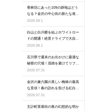
香林坊にあった109の跡地はどう
なる？金沢の中心街の新たな発展
と未来
2026.08.1
白山と白川郷を結ぶホワイトロー
ドの開通！絶景ドライブで大自然
を満喫
2026.08.1
石川県で週末のお出かけに最適な
秘密の穴場！混雑を避けてリフレ
ッシュ
2026.07.31
金沢の兼六園の美しい梅林の最高
な見頃！春の訪れを告げる紅白の
花の絶景
2026.07.31
主計町茶屋街の夜の幻想的な明か