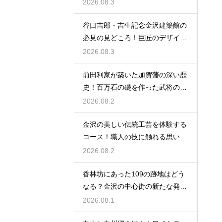
やし空間
2026.08.3
谷口吉郎・吉生記念金沢建築館の
必見の見どころ！巨匠のデザイン
の神髄
2026.08.3
前田利家が築いた加賀藩の深い歴
史！百万石の礎を作った武将の生
涯に迫る
2026.08.2
金沢の美しい伝統工芸を体験する
コース！職人の技に触れる思い出
作りの旅
2026.08.2
香林坊にあった109の跡地はどう
なる？金沢の中心街の新たな発展
と未来
2026.08.1