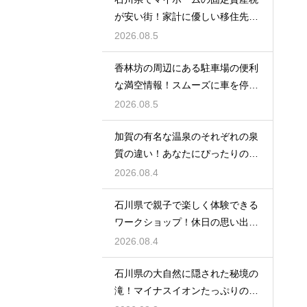
が安い街！家計に優しい移住先の
選び方
2026.08.5
香林坊の周辺にある駐車場の便利
な満空情報！スムーズに車を停め
る裏技
2026.08.5
加賀の有名な温泉のそれぞれの泉
質の違い！あなたにぴったりの名
湯を探す
2026.08.4
石川県で親子で楽しく体験できる
ワークショップ！休日の思い出作
りに最適
2026.08.4
石川県の大自然に隠された秘境の
滝！マイナスイオンたっぷりの癒