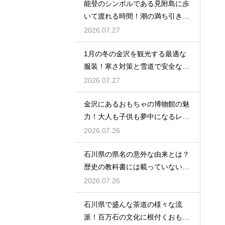
能登のシンボルである見附島に歩
いて渡れる時間！潮の満ち引きが
生む奇跡
2026.07.27
1月の冬の金沢を観光する最適な
服装！寒さ対策と雪道で安全な靴
の選び方
2026.07.27
金沢にあるおもちゃの博物館の魅
力！大人も子供も夢中になるレト
ロな世界
2026.07.26
石川県の県名の意外な由来とは？
歴史の教科書には載っていない興
味深い話
2026.07.26
石川県で盛んな茶道の様々な流
派！百万石の文化に根付くおもて