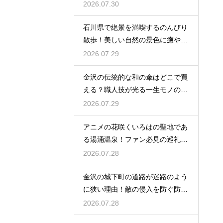
を大発見
2026.07.30
石川県で絶景を満喫するのんびり
散歩！美しい自然の景色に癒やさ
れる休日
2026.07.29
金沢の伝統的な和の傘はどこで買
える？職人技が光る一生モノの工
芸品
2026.07.29
アニメの花咲くいろはの聖地であ
る湯涌温泉！ファン必見の巡礼ス
ポット
2026.07.28
金沢の城下町の道路が迷路のよう
に狭い理由！敵の侵入を防ぐ防衛
の知恵
2026.07.28