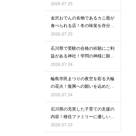
なしの心
2026.07.25
金沢おでんの名物であるカニ面が
食べられる店！冬の味覚を存分に
味わう
2026.07.25
石川県で受験の合格の祈願にご利
益がある神社！学問の神様に願い
を届ける
2026.07.24
輪島市民まつりの夜空を彩る大輪
の花火！復興への願いを込めた感
動の光
2026.07.24
石川県の充実した子育ての支援の
内容！移住ファミリーに優しい制
度を解説
2026.07.23