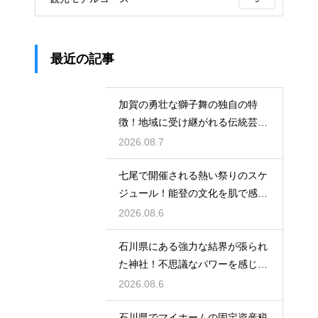
最近の記事
加賀の勇壮な獅子舞の独自の特
徴！地域に受け継がれる伝統芸能
の迫力
2026.08.7
七尾で開催される熱い祭りのスケ
ジュール！能登の文化を肌で感じ
る体験
2026.08.6
石川県にある強力な結界が張られ
た神社！不思議なパワーを感じる
神秘の地
2026.08.6
石川県でマイホームの固定資産税