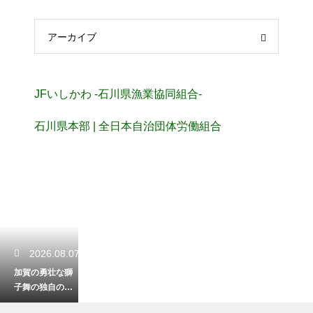
アーカイブ
JFいしかわ -石川県漁業協同組合-
石川県本部 | 全日本自治団体労働組合
2026.08.07
加賀の勇壮な獅
子舞の独自の特
徴！地域に受け