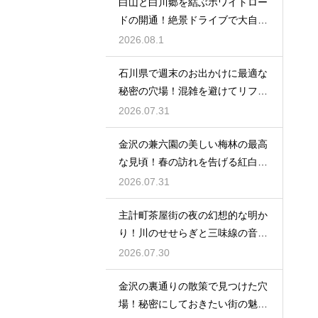
白山と白川郷を結ぶホワイトロー
ドの開通！絶景ドライブで大自然
を満喫
2026.08.1
石川県で週末のお出かけに最適な
秘密の穴場！混雑を避けてリフレ
ッシュ
2026.07.31
金沢の兼六園の美しい梅林の最高
な見頃！春の訪れを告げる紅白の
花の絶景
2026.07.31
主計町茶屋街の夜の幻想的な明か
り！川のせせらぎと三味線の音色
に酔う
2026.07.30
金沢の裏通りの散策で見つけた穴
場！秘密にしておきたい街の魅力