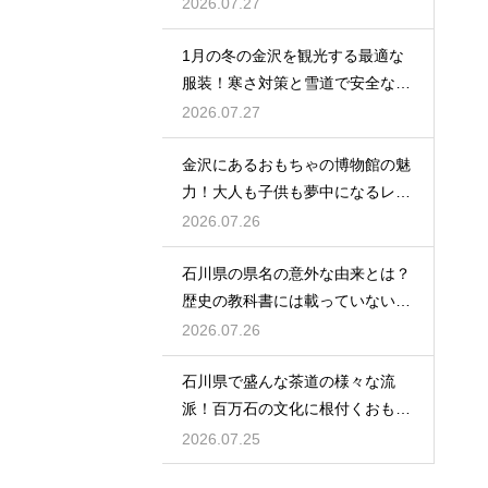
生む奇跡
2026.07.27
1月の冬の金沢を観光する最適な
服装！寒さ対策と雪道で安全な靴
の選び方
2026.07.27
金沢にあるおもちゃの博物館の魅
力！大人も子供も夢中になるレト
ロな世界
2026.07.26
石川県の県名の意外な由来とは？
歴史の教科書には載っていない興
味深い話
2026.07.26
石川県で盛んな茶道の様々な流
派！百万石の文化に根付くおもて
なしの心
2026.07.25