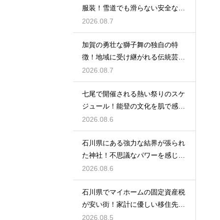
服装！雪道でも滑らない安全な靴
の選び方
2026.08.7
加賀の勇壮な獅子舞の独自の特
徴！地域に受け継がれる伝統芸能
の迫力
2026.08.7
七尾で開催される熱い祭りのスケ
ジュール！能登の文化を肌で感じ
る体験
2026.08.6
石川県にある強力な結界が張られ
た神社！不思議なパワーを感じる
神秘の地
2026.08.6
石川県でマイホームの固定資産税
が安い街！家計に優しい移住先の
選び方
2026.08.5