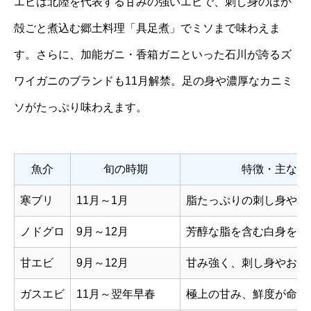
エビは北陸を代表する甘みの強いエビで、刺し身のほか
殻ごと煮込む郷土料理「具足煮」でミソまで味わえま
す。さらに、加能ガニ・香箱ガニといった石川が誇るズ
ワイガニのブランドも11月解禁。足の身や濃厚なカニミ
ソがたっぷり味わえます。
魚介
旬の時期
特徴・主な食
寒ブリ
11月～1月
脂たっぷりの刺し身やし
ノドグロ
9月～12月
芳醇な脂を含む白身を煮
甘エビ
9月～12月
甘み強く、刺し身やお味
ガスエビ
11月～翌年早春
極上の甘み、鮮度が命・