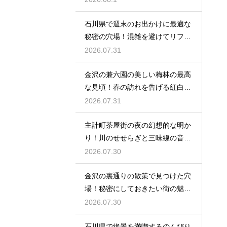
石川県で週末のお出かけに最適な
秘密の穴場！混雑を避けてリフレ
ッシュ
2026.07.31
金沢の兼六園の美しい梅林の最高
な見頃！春の訪れを告げる紅白の
花の絶景
2026.07.31
主計町茶屋街の夜の幻想的な明か
り！川のせせらぎと三味線の音色
に酔う
2026.07.30
金沢の裏通りの散策で見つけた穴
場！秘密にしておきたい街の魅力
を大発見
2026.07.30
石川県で絶景を満喫するのんびり