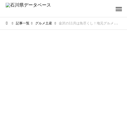
記事一覧
グルメ土産
金沢の11月は魚尽くし！地元グルメで味わう旬の海鮮【完全版】