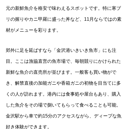
元の新鮮魚介を格安で味わえるスポットです。特に寒ブ
リの握りやカニ甲羅に盛った丼など、11月ならではの素
材がメニューを彩ります。
郊外に足を延ばすなら「金沢港いきいき魚市」にも注
目。ここは漁協直営の魚市場で、毎朝競りにかけられた
新鮮な魚介の直売所が並びます。一般客も買い物がで
き、解禁直後の加能ガニや香箱ガニの初物を目当てに多
くの人が訪れます。港内には食事処や屋台もあり、購入
した魚介をその場で捌いてもらって食べることも可能。
金沢駅から車で約15分のアクセスながら、ディープな魚
好き体験ができます。