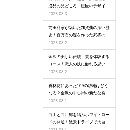
必見の見どころ！巨匠のデザイン
の神髄
2026.08.3
前田利家が築いた加賀藩の深い歴
史！百万石の礎を作った武将の生
涯に迫る
2026.08.2
金沢の美しい伝統工芸を体験する
コース！職人の技に触れる思い出
作りの旅
2026.08.2
香林坊にあった109の跡地はどう
なる？金沢の中心街の新たな発展
と未来
2026.08.1
白山と白川郷を結ぶホワイトロー
ドの開通！絶景ドライブで大自然
を満喫
2026.08.1