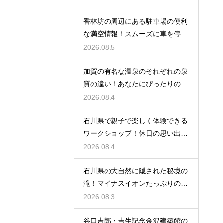
香林坊の周辺にある駐車場の便利
な満空情報！スムーズに車を停め
る裏技
2026.08.5
加賀の有名な温泉のそれぞれの泉
質の違い！あなたにぴったりの名
湯を探す
2026.08.4
石川県で親子で楽しく体験できる
ワークショップ！休日の思い出作
りに最適
2026.08.4
石川県の大自然に隠された秘境の
滝！マイナスイオンたっぷりの癒
やし空間
2026.08.3
谷口吉郎・吉生記念金沢建築館の