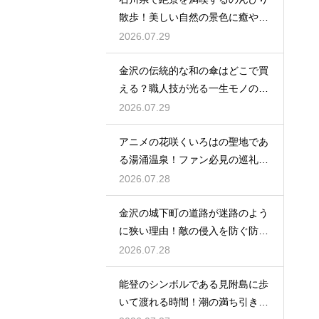
散歩！美しい自然の景色に癒やさ
れる休日
2026.07.29
金沢の伝統的な和の傘はどこで買
える？職人技が光る一生モノの工
芸品
2026.07.29
アニメの花咲くいろはの聖地であ
る湯涌温泉！ファン必見の巡礼ス
ポット
2026.07.28
金沢の城下町の道路が迷路のよう
に狭い理由！敵の侵入を防ぐ防衛
の知恵
2026.07.28
能登のシンボルである見附島に歩
いて渡れる時間！潮の満ち引きが