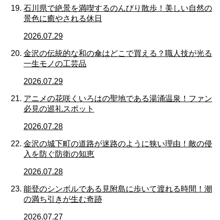
石川県で絶景を満喫するのんびり散歩！美しい自然の
景色に癒やされる休日
2026.07.29
金沢の伝統的な和の傘はどこで買える？職人技が光る
一生モノの工芸品
2026.07.29
アニメの花咲くいろはの聖地である湯涌温泉！ファン
必見の巡礼スポット
2026.07.28
金沢の城下町の道路が迷路のように狭い理由！敵の侵
入を防ぐ防衛の知恵
2026.07.28
能登のシンボルである見附島に歩いて渡れる時間！潮
の満ち引きが生む奇跡
2026.07.27