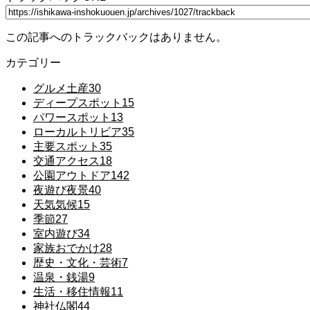
この記事へのトラックバックはありません。
カテゴリー
グルメ土産
30
ディープスポット
15
パワースポット
13
ローカルトリビア
35
主要スポット
35
交通アクセス
18
公園アウトドア
142
夜遊び夜景
40
天気気候
15
季節
27
室内遊び
34
家族おでかけ
28
歴史・文化・芸術
7
温泉・銭湯
9
生活・移住情報
11
神社仏閣
44