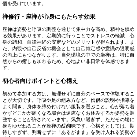
価を受けています。
禅修行・座禅が心身にもたらす効果
座禅は姿勢と呼吸の調整を通じて集中力を高め、精神を鎮め
る効果があります。定期的に行うことでストレスの軽減、心
身の調和、自律神経の安定などのメリットが得られます。ま
た、内観や自己反省の機会として自己肯定感や意識の透明感
の向上にもつながります。自然環境の中での坐禅は、特に自
然からの癒しも加わるため、心地よい非日常を体感できま
す。
初心者向けポイントと心構え
初めて参加する方は、無理せずに自分のペースで体験するこ
とが大切です。呼吸や足の組み方など、僧侶の説明や指導を
よく聞き、身体を締め付けない服装を選ぶこと。心が落ち着
かずどこかが痛くなる場合は遠慮なくお休みするか姿勢を調
整することが許されています。気負い過ぎず、ただその場に
身をゆだねることが座禅の醍醐味です。心構えとしては、期
待しすぎず、判断せずに「あるがまま」を受け入れる姿勢が