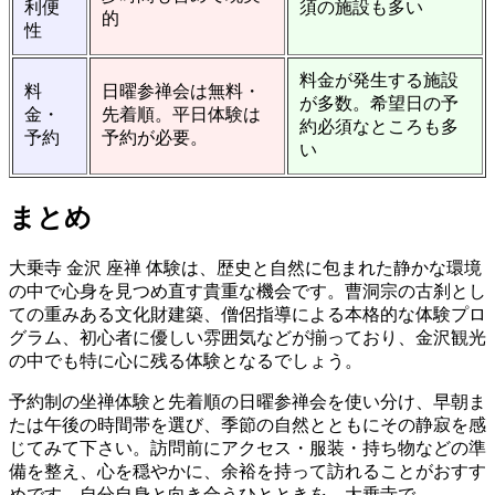
利便
須の施設も多い
的
性
料金が発生する施設
料
日曜参禅会は無料・
が多数。希望日の予
金・
先着順。平日体験は
約必須なところも多
予約
予約が必要。
い
まとめ
大乗寺 金沢 座禅 体験は、歴史と自然に包まれた静かな環境
の中で心身を見つめ直す貴重な機会です。曹洞宗の古刹とし
ての重みある文化財建築、僧侶指導による本格的な体験プロ
グラム、初心者に優しい雰囲気などが揃っており、金沢観光
の中でも特に心に残る体験となるでしょう。
予約制の坐禅体験と先着順の日曜参禅会を使い分け、早朝ま
たは午後の時間帯を選び、季節の自然とともにその静寂を感
じてみて下さい。訪問前にアクセス・服装・持ち物などの準
備を整え、心を穏やかに、余裕を持って訪れることがおすす
めです。自分自身と向き合うひとときを、大乗寺で。