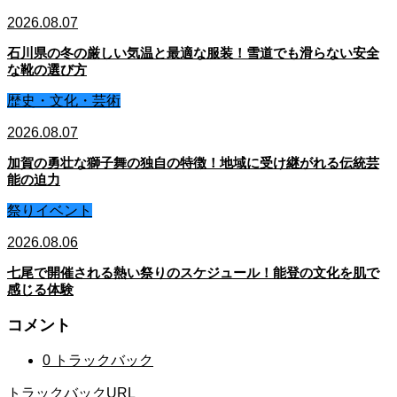
2026.08.07
石川県の冬の厳しい気温と最適な服装！雪道でも滑らない安全
な靴の選び方
歴史・文化・芸術
2026.08.07
加賀の勇壮な獅子舞の独自の特徴！地域に受け継がれる伝統芸
能の迫力
祭りイベント
2026.08.06
七尾で開催される熱い祭りのスケジュール！能登の文化を肌で
感じる体験
コメント
0 トラックバック
トラックバックURL