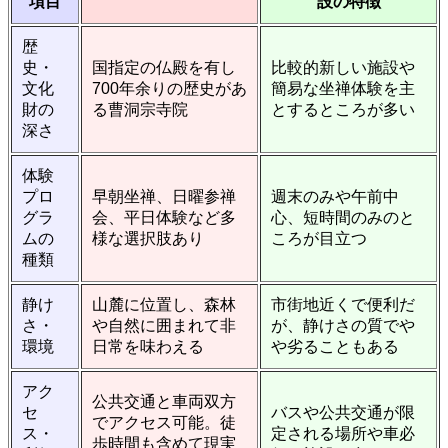
項目
設の特徴
歴
史・
国指定の仏殿を有し
比較的新しい施設や
文化
700年余りの歴史があ
簡易な坐禅体験を主
財の
る曹洞宗寺院
とするところが多い
深さ
体験
プロ
早朝坐禅、日曜参禅
週末のみや午前中
グラ
会、平日体験など多
心、短時間のみのと
ムの
様な選択肢あり
ころが目立つ
種類
静け
山麓に位置し、森林
市街地近くで便利だ
さ・
や自然に囲まれて非
が、静けさの質でや
環境
日常を味わえる
や劣ることもある
アク
公共交通と車両双方
セ
バスや公共交通が限
でアクセス可能。徒
ス・
定される場所や車必
歩時間も含めて現実