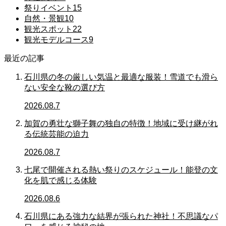
祭りイベント
15
自然・景観
10
観光スポット
22
観光モデルコース
9
最近の記事
石川県の冬の厳しい気温と最適な服装！雪道でも滑ら
ない安全な靴の選び方
2026.08.7
加賀の勇壮な獅子舞の独自の特徴！地域に受け継がれ
る伝統芸能の迫力
2026.08.7
七尾で開催される熱い祭りのスケジュール！能登の文
化を肌で感じる体験
2026.08.6
石川県にある強力な結界が張られた神社！不思議なパ