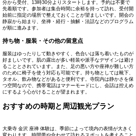
分から受付、13時30分よりスタートします。予約は不要で
先着順です。参加者は集合時間に余裕を持って訪れ、受付開
始前に指定の場所で整えておくことが望ましいです。開会の
静寂から始まり、坐禅・経行・抽解・法話などのプログラム
が順に進みます。
持ち物・服装・その他の留意点
服装はゆったりして動きやすく、色合いは落ち着いたものが
好ましいです。肌の露出が多い軽装や派手なデザインは避け
ることとされています。また、足の悪い方や座禅が難しい方
のために椅子を使う対応も可能です。持ち物としては靴下、
タオル、飲み物などがあると便利です。寺院内は静かさを保
つ空間なので、携帯電話はマナーモードにし、会話は控えめ
にするよう心がけることが望まれます。
おすすめの時期と周辺観光プラン
大乗寺 金沢 座禅 体験は、季節によって境内の表情が大きく
変わります。時間帯や合わせて訪れるスポットを考えること