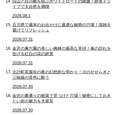
白山と白川郷を結ぶホワイトロードの開通！絶景ドラ
イブで大自然を満喫
2026.08.1
石川県で週末のお出かけに最適な秘密の穴場！混雑を
避けてリフレッシュ
2026.07.31
金沢の兼六園の美しい梅林の最高な見頃！春の訪れを
告げる紅白の花の絶景
2026.07.31
主計町茶屋街の夜の幻想的な明かり！川のせせらぎと
三味線の音色に酔う
2026.07.30
金沢の裏通りの散策で見つけた穴場！秘密にしておき
たい街の魅力を大発見
2026.07.30