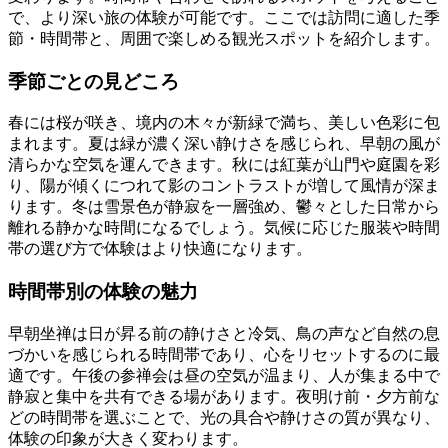
で、より深い旅の体験が可能です。ここでは訪問に適した季
節・時間帯と、周囲で楽しめる観光スポットを紹介します。
季節ごとの見どころ
春には桜が咲き、境内の木々が新緑で満ち、美しい色彩に包
まれます。夏は緑が濃く深い静けさを感じられ、早朝の風が
清らかな空気を運んできます。秋には紅葉が山門や庭園を彩
り、陽が傾くにつれて影のコントラストが増して風情が深ま
ります。冬は雪景色が静寂を一層強め、鬱々とした日常から
離れる静かな時間になるでしょう。気候に応じた服装や時間
帯の選び方で体験はより快適になります。
時間帯別の体験の魅力
早朝坐禅は日が昇る前の静けさと冷気、鳥の声など自然の息
づかいを感じられる時間帯であり、心をリセットするのに最
適です。午後の参禅会は昼の空気が温まり、人が集まる中で
静寂と集中を共有できる場があります。夜明け前・夕方前な
どの時間帯を選ぶことで、光の具合や静けさの質が異なり、
体験の印象が大きく変わります。