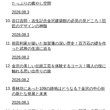
たっぷりの癒やし空間
2026.08.3
谷口吉郎・吉生記念金沢建築館の必見の見どころ！巨
匠のデザインの神髄
2026.08.3
前田利家が築いた加賀藩の深い歴史！百万石の礎を作
った武将の生涯に迫る
2026.08.2
金沢の美しい伝統工芸を体験するコース！職人の技に
触れる思い出作りの旅
2026.08.2
香林坊にあった109の跡地はどうなる？金沢の中心街
の新たな発展と未来
2026.08.1