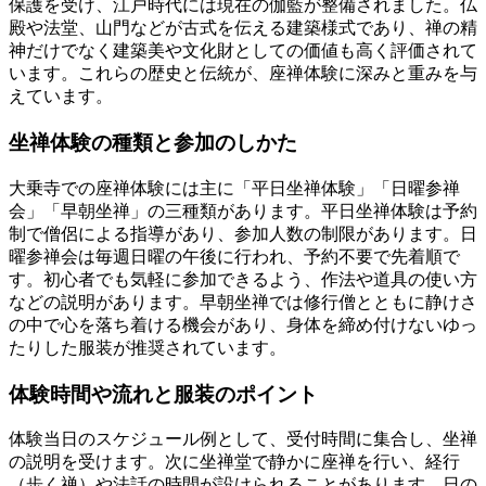
保護を受け、江戸時代には現在の伽藍が整備されました。仏
殿や法堂、山門などが古式を伝える建築様式であり、禅の精
神だけでなく建築美や文化財としての価値も高く評価されて
います。これらの歴史と伝統が、座禅体験に深みと重みを与
えています。
坐禅体験の種類と参加のしかた
大乗寺での座禅体験には主に「平日坐禅体験」「日曜参禅
会」「早朝坐禅」の三種類があります。平日坐禅体験は予約
制で僧侶による指導があり、参加人数の制限があります。日
曜参禅会は毎週日曜の午後に行われ、予約不要で先着順で
す。初心者でも気軽に参加できるよう、作法や道具の使い方
などの説明があります。早朝坐禅では修行僧とともに静けさ
の中で心を落ち着ける機会があり、身体を締め付けないゆっ
たりした服装が推奨されています。
体験時間や流れと服装のポイント
体験当日のスケジュール例として、受付時間に集合し、坐禅
の説明を受けます。次に坐禅堂で静かに座禅を行い、経行
（歩く禅）や法話の時間が設けられることがあります。日の