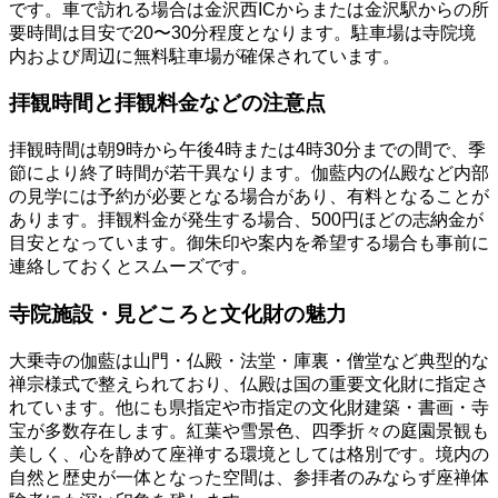
です。車で訪れる場合は金沢西ICからまたは金沢駅からの所
要時間は目安で20〜30分程度となります。駐車場は寺院境
内および周辺に無料駐車場が確保されています。
拝観時間と拝観料金などの注意点
拝観時間は朝9時から午後4時または4時30分までの間で、季
節により終了時間が若干異なります。伽藍内の仏殿など内部
の見学には予約が必要となる場合があり、有料となることが
あります。拝観料金が発生する場合、500円ほどの志納金が
目安となっています。御朱印や案内を希望する場合も事前に
連絡しておくとスムーズです。
寺院施設・見どころと文化財の魅力
大乗寺の伽藍は山門・仏殿・法堂・庫裏・僧堂など典型的な
禅宗様式で整えられており、仏殿は国の重要文化財に指定さ
れています。他にも県指定や市指定の文化財建築・書画・寺
宝が多数存在します。紅葉や雪景色、四季折々の庭園景観も
美しく、心を静めて座禅する環境としては格別です。境内の
自然と歴史が一体となった空間は、参拝者のみならず座禅体