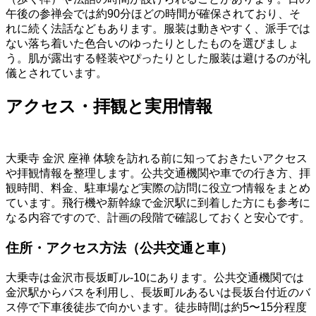
午後の参禅会では約90分ほどの時間が確保されており、そ
れに続く法話などもあります。服装は動きやすく、派手では
ない落ち着いた色合いのゆったりとしたものを選びましょ
う。肌が露出する軽装やぴったりとした服装は避けるのが礼
儀とされています。
アクセス・拝観と実用情報
大乗寺 金沢 座禅 体験を訪れる前に知っておきたいアクセス
や拝観情報を整理します。公共交通機関や車での行き方、拝
観時間、料金、駐車場など実際の訪問に役立つ情報をまとめ
ています。飛行機や新幹線で金沢駅に到着した方にも参考に
なる内容ですので、計画の段階で確認しておくと安心です。
住所・アクセス方法（公共交通と車）
大乗寺は金沢市長坂町ル‐10にあります。公共交通機関では
金沢駅からバスを利用し、長坂町ルあるいは長坂台付近のバ
ス停で下車後徒歩で向かいます。徒歩時間は約5〜15分程度