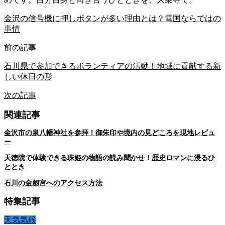
金沢の信号機に押しボタンが多い理由とは？雪国ならではの
事情
前の記事
石川県で参加できるボランティアの活動！地域に貢献する新
しい休日の形
次の記事
関連記事
金沢市の泉八幡神社を参拝！御朱印や境内の見どころを現地レビュ
ー
天徳院で体験できる珠姫の物語の読み聞かせ！歴史ロマンに浸るひ
ととき
石川の金劔宮へのアクセス方法
特集記事
天気気候