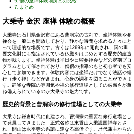
6.
他の座禅体験場所との比較
7.
まとめ
大乗寺 金沢 座禅 体験の概要
大乗寺は石川県金沢市にある曹洞宗の古刹で、坐禅体験や参
禅会を一般にも開放しており、静かな時間を求める方々にと
って理想的な場所です。古くは1289年に開創され、国の重
要文化財にも指定されている仏殿をはじめとする歴史的建造
物が残ります。坐禅体験は平日や日曜参禅会などの定期プロ
グラムとして催されており、僧侶の指導のもと初心者でも安
心して参加できます。体験内容には坐禅だけでなく法話や経
行（歩く禅）などが含まれ、心身の調和を図ることができま
す。静謐な寺院の雰囲気や禅の修行道場としての厳粛さが兼
ね備えられているのが大乗寺の魅力です。
歴史的背景と曹洞宗の修行道場としての大乗寺
大乗寺は鎌倉時代に創建され、曹洞宗の重要な修行道場とし
て発展してきました。正式名称は東香山大乗護国禅寺とさ
れ、開山は永平寺の系譜に連なる高僧です。歴代藩主からの