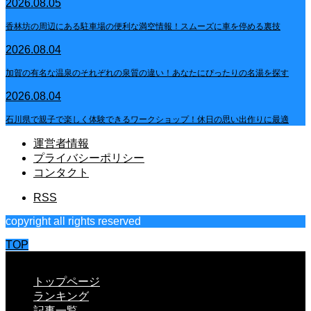
2026.08.05
香林坊の周辺にある駐車場の便利な満空情報！スムーズに車を停める裏技
2026.08.04
加賀の有名な温泉のそれぞれの泉質の違い！あなたにぴったりの名湯を探す
2026.08.04
石川県で親子で楽しく体験できるワークショップ！休日の思い出作りに最適
運営者情報
プライバシーポリシー
コンタクト
RSS
copyright all rights reserved
TOP
CLOSE
トップページ
ランキング
記事一覧