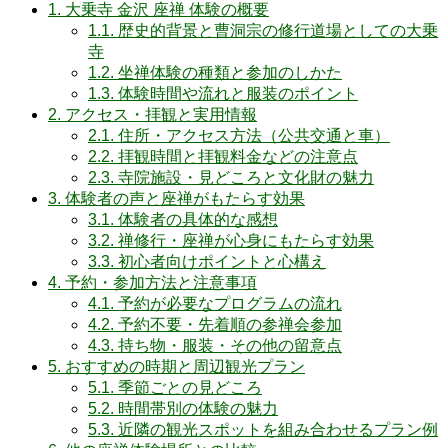
1.
大乗寺 金沢 座禅 体験の概要
1.1.
歴史的背景と曹洞宗の修行道場としての大乗
寺
1.2.
坐禅体験の種類と参加のしかた
1.3.
体験時間や流れと服装のポイント
2.
アクセス・拝観と実用情報
2.1.
住所・アクセス方法（公共交通と車）
2.2.
拝観時間と拝観料金などの注意点
2.3.
寺院施設・見どころと文化財の魅力
3.
体験者の声と座禅がもたらす効果
3.1.
体験者の具体的な感想
3.2.
禅修行・座禅が心身にもたらす効果
3.3.
初心者向けポイントと心構え
4.
予約・参加方法と注意事項
4.1.
予約が必要なプログラムの流れ
4.2.
予約不要・先着順の参禅会参加
4.3.
持ち物・服装・その他の留意点
5.
おすすめの時期と周辺観光プラン
5.1.
季節ごとの見どころ
5.2.
時間帯別の体験の魅力
5.3.
近隣の観光スポットを組み合わせるプラン例