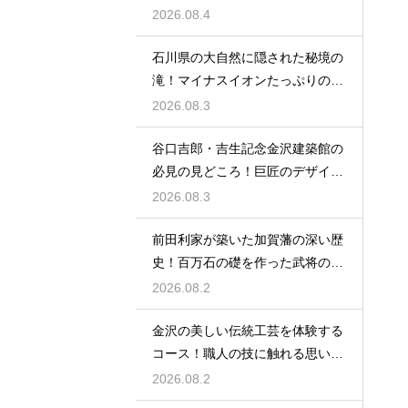
りに最適
2026.08.4
石川県の大自然に隠された秘境の
滝！マイナスイオンたっぷりの癒
やし空間
2026.08.3
谷口吉郎・吉生記念金沢建築館の
必見の見どころ！巨匠のデザイン
の神髄
2026.08.3
前田利家が築いた加賀藩の深い歴
史！百万石の礎を作った武将の生
涯に迫る
2026.08.2
金沢の美しい伝統工芸を体験する
コース！職人の技に触れる思い出
作りの旅
2026.08.2