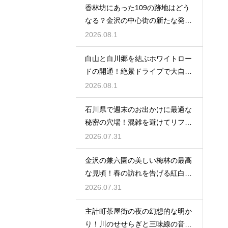
香林坊にあった109の跡地はどう
なる？金沢の中心街の新たな発展
と未来
2026.08.1
白山と白川郷を結ぶホワイトロー
ドの開通！絶景ドライブで大自然
を満喫
2026.08.1
石川県で週末のお出かけに最適な
秘密の穴場！混雑を避けてリフレ
ッシュ
2026.07.31
金沢の兼六園の美しい梅林の最高
な見頃！春の訪れを告げる紅白の
花の絶景
2026.07.31
主計町茶屋街の夜の幻想的な明か
り！川のせせらぎと三味線の音色