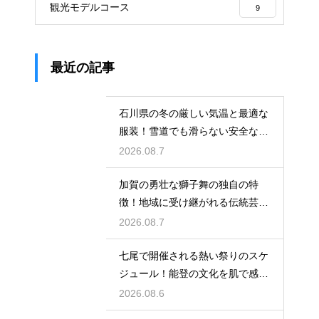
観光モデルコース
9
最近の記事
石川県の冬の厳しい気温と最適な
服装！雪道でも滑らない安全な靴
の選び方
2026.08.7
加賀の勇壮な獅子舞の独自の特
徴！地域に受け継がれる伝統芸能
の迫力
2026.08.7
七尾で開催される熱い祭りのスケ
ジュール！能登の文化を肌で感じ
る体験
2026.08.6