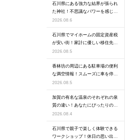
石川県にある強力な結界が張られ
た神社！不思議なパワーを感じる
神秘の地
2026.08.6
石川県でマイホームの固定資産税
が安い街！家計に優しい移住先の
選び方
2026.08.5
香林坊の周辺にある駐車場の便利
な満空情報！スムーズに車を停め
る裏技
2026.08.5
加賀の有名な温泉のそれぞれの泉
質の違い！あなたにぴったりの名
湯を探す
2026.08.4
石川県で親子で楽しく体験できる
ワークショップ！休日の思い出作