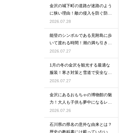
金沢の城下町の道路が迷路のよう
に狭い理由！敵の侵入を防ぐ防衛
の知恵
2026.07.28
能登のシンボルである見附島に歩
いて渡れる時間！潮の満ち引きが
生む奇跡
2026.07.27
1月の冬の金沢を観光する最適な
服装！寒さ対策と雪道で安全な靴
の選び方
2026.07.27
金沢にあるおもちゃの博物館の魅
力！大人も子供も夢中になるレト
ロな世界
2026.07.26
石川県の県名の意外な由来とは？
歴史の教科書には載っていない興