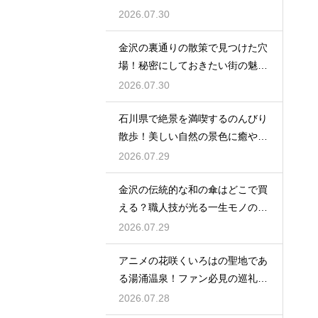
に酔う
2026.07.30
金沢の裏通りの散策で見つけた穴
場！秘密にしておきたい街の魅力
を大発見
2026.07.30
石川県で絶景を満喫するのんびり
散歩！美しい自然の景色に癒やさ
れる休日
2026.07.29
金沢の伝統的な和の傘はどこで買
える？職人技が光る一生モノの工
芸品
2026.07.29
アニメの花咲くいろはの聖地であ
る湯涌温泉！ファン必見の巡礼ス
ポット
2026.07.28