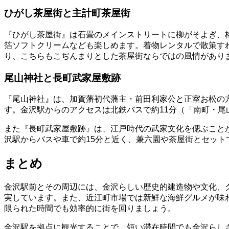
ひがし茶屋街と主計町茶屋街
『ひがし茶屋街』は石畳のメインストリートに柳がそよぎ、
箔ソフトクリームなども楽しめます。着物レンタルで散策す
り、こちらもこぢんまりとした茶屋街ならではの風情があり
尾山神社と長町武家屋敷跡
『尾山神社』は、加賀藩初代藩主・前田利家公と正室お松の
す。金沢駅からのアクセスは北鉄バスで約11分（「南町・尾
また『長町武家屋敷跡』は、江戸時代の武家文化を偲ぶこと
沢駅からバスや車で約15分と近く、兼六園や茶屋街とセッ
まとめ
金沢駅前とその周辺には、金沢らしい歴史的建造物や文化、
実しています。また、近江町市場では新鮮な海鮮グルメが味
限られた時間でも効率的に街を回りましょう。
金沢駅を拠点に観光することで、短い滞在時間でも金沢らし