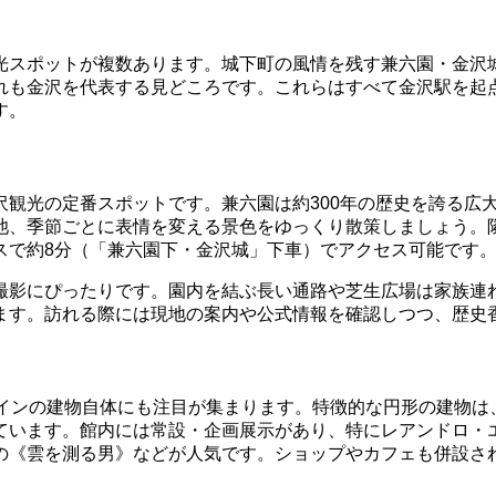
光スポットが複数あります。城下町の風情を残す兼六園・金沢城
れも金沢を代表する見どころです。これらはすべて金沢駅を起
す。
沢観光の定番スポットです。兼六園は約300年の歴史を誇る広
池、季節ごとに表情を変える景色をゆっくり散策しましょう。
スで約8分（「兼六園下・金沢城」下車）でアクセス可能です
撮影にぴったりです。園内を結ぶ長い通路や芝生広場は家族連
ます。訪れる際には現地の案内や公式情報を確認しつつ、歴史
インの建物自体にも注目が集まります。特徴的な円形の建物は、
います。館内には常設・企画展示があり、特にレアンドロ・エ
の《雲を測る男》などが人気です。ショップやカフェも併設さ