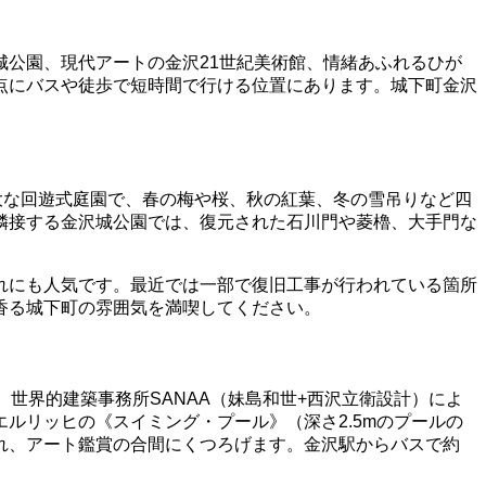
公園、現代アートの金沢21世紀美術館、情緒あふれるひが
点にバスや徒歩で短時間で行ける位置にあります。城下町金沢
大な回遊式庭園で、春の梅や桜、秋の紅葉、冬の雪吊りなど四
隣接する金沢城公園では、復元された石川門や菱櫓、大手門な
。
れにも人気です。最近では一部で復旧工事が行われている箇所
香る城下町の雰囲気を満喫してください。
世界的建築事務所SANAA（妹島和世+西沢立衛設計）によ
ルリッヒの《スイミング・プール》（深さ2.5mのプールの
れ、アート鑑賞の合間にくつろげます。金沢駅からバスで約