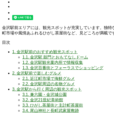
金沢駅前エリアには、観光スポットが充実しています。独特
町市場や風情あふれるひがし茶屋街など、見どころが満載で
目次
1.
金沢駅前のおすすめ観光スポット
1.1.
金沢駅 鼓門とおもてなしドーム
1.2.
金沢駅観光案内所で情報収集
1.3.
金沢百番街とフォーラスでショッピング
2.
金沢駅前で楽しむグルメ
2.1.
近江町市場で海鮮グルメ
2.2.
金沢駅周辺の名物グルメ
3.
金沢駅から行く周辺の観光スポット
3.1.
兼六園・金沢城公園
3.2.
金沢21世紀美術館
3.3.
ひがし茶屋街と主計町茶屋街
3.4.
尾山神社と長町武家屋敷跡