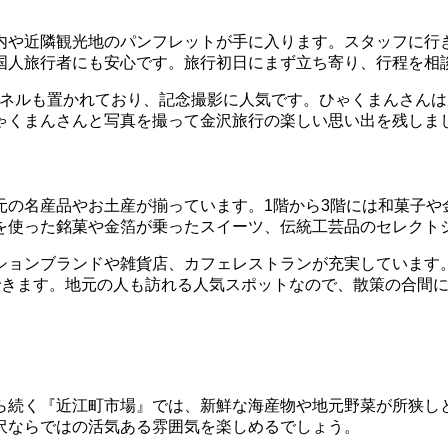
内や近隣観光地のパンフレットが手に入ります。スタッフに行
国人旅行者にも安心です。旅行初日にまず立ち寄り、行程を相
パネルも置かれており、記念撮影に人気です。ひゃくまんさん
ゃくまんさんと写真を撮って金沢旅行の楽しい思い出を残しま
元の名産品やお土産が揃っています。1階から3階には和菓子や
を使った銘菓や金箔が乗ったスイーツ、伝統工芸品のセレクト
ションブランドや雑貨店、カフェレストランが充実しています
できます。地元の人も訪れる人気スポットなので、散策の合間
ら続く『近江町市場』では、新鮮な海産物や地元野菜が所狭し
沢ならではの活気ある雰囲気を楽しめるでしょう。