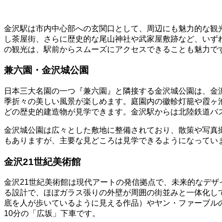
金沢駅は市内中心部への玄関口として、周辺にも魅力的な観
し茶屋街、さらに歴史的な尾山神社や武家屋敷跡など、いず
の観光は、駅前からスムーズにアクセスできることも魅力で
兼六園・金沢城公園
日本三大名園の一つ『兼六園』と隣接する金沢城公園は、金
季折々の美しい風景が楽しめます。庭園内の徽軫灯籠や霞ヶ
どの歴史的建造物が見学できます。金沢駅からは北陸鉄道バ
金沢城公園は広々とした敷地に整備されており、散策や写真
もありますが、主要な見どころは見学できるようになってい
金沢21世紀美術館
金沢21世紀美術館は現代アートの発信拠点で、未来的なデザ
る設計で、ほぼガラス張りの外壁が周囲の街並みと一体化して
底を人が歩いているように見える作品）やヤン・ファーブル
10分の「広坂」下車です。