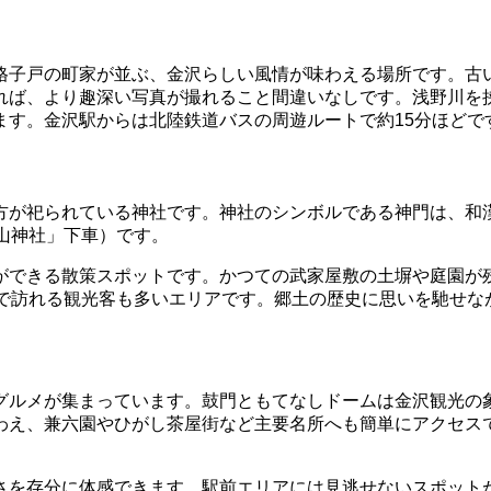
格子戸の町家が並ぶ、金沢らしい風情が味わえる場所です。古
れば、より趣深い写真が撮れること間違いなしです。浅野川を
ます。金沢駅からは北陸鉄道バスの周遊ルートで約15分ほどで
方が祀られている神社です。神社のシンボルである神門は、和
山神社」下車）です。
ができる散策スポットです。かつての武家屋敷の土塀や庭園が
トで訪れる観光客も多いエリアです。郷土の歴史に思いを馳せな
グルメが集まっています。鼓門ともてなしドームは金沢観光の
わえ、兼六園やひがし茶屋街など主要名所へも簡単にアクセス
さを存分に体感できます。駅前エリアには見逃せないスポット