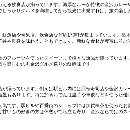
わえる飲食店が揃っています。濃厚なルーが特徴の金沢カレー
でしっかりグルメを満喫してから観光に出発すれば、旅の楽し
、鮮魚店や青果店、飲食店など約170軒が集まっています。築
鮮丼や刺身を味わうこともできます。新鮮な食材が豊富に並ぶ
産のフルーツを使ったスイーツまで様々な逸品が揃っています
気を楽しむのも金沢グルメ巡りの醍醐味です。
店が揃っています。例えば駅ビル内には回転寿司店や金沢カレ
酒屋もあります。特に加賀おでんは里芋や車麩などを使った優
人気です。駅ビルや百番街のショップには加賀棒茶を使ったお
く甘いもの好きの方は休憩がてら立ち寄り、金沢ならではのス