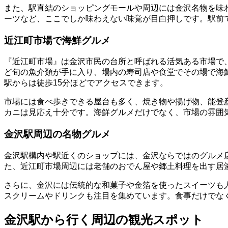
また、駅直結のショッピングモールや周辺には金沢名物を味
ーツなど、ここでしか味わえない味覚が目白押しです。駅前
近江町市場で海鮮グルメ
『近江町市場』は金沢市民の台所と呼ばれる活気ある市場で
ど旬の魚介類が手に入り、場内の寿司店や食堂でその場で海
駅からは徒歩15分ほどでアクセスできます。
市場には食べ歩きできる屋台も多く、焼き物や揚げ物、能登
カニは見応え十分です。海鮮グルメだけでなく、市場の雰囲
金沢駅周辺の名物グルメ
金沢駅構内や駅近くのショップには、金沢ならではのグルメ
た、近江町市場周辺には老舗のおでん屋や郷土料理を出す居
さらに、金沢には伝統的な和菓子や金箔を使ったスイーツも
スクリームやドリンクも注目を集めています。食事だけでな
金沢駅から行く周辺の観光スポット