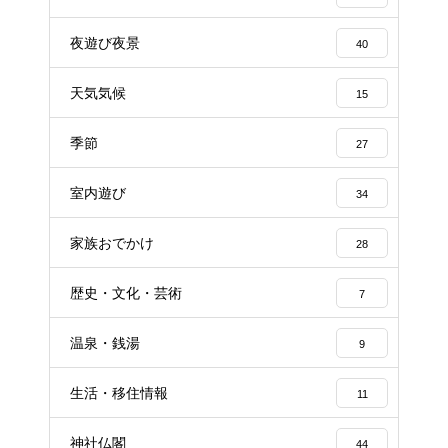
夜遊び夜景
40
天気気候
15
季節
27
室内遊び
34
家族おでかけ
28
歴史・文化・芸術
7
温泉・銭湯
9
生活・移住情報
11
神社仏閣
44