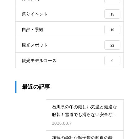
祭りイベント
15
自然・景観
10
観光スポット
22
観光モデルコース
9
最近の記事
石川県の冬の厳しい気温と最適な
服装！雪道でも滑らない安全な靴
の選び方
2026.08.7
加賀の勇壮な獅子舞の独自の特