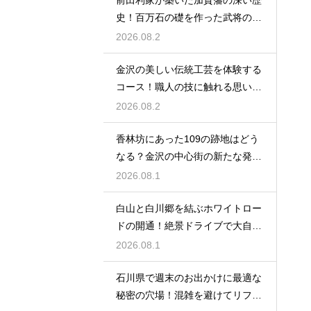
前田利家が築いた加賀藩の深い歴
史！百万石の礎を作った武将の生
涯に迫る
2026.08.2
金沢の美しい伝統工芸を体験する
コース！職人の技に触れる思い出
作りの旅
2026.08.2
香林坊にあった109の跡地はどう
なる？金沢の中心街の新たな発展
と未来
2026.08.1
白山と白川郷を結ぶホワイトロー
ドの開通！絶景ドライブで大自然
を満喫
2026.08.1
石川県で週末のお出かけに最適な
秘密の穴場！混雑を避けてリフレ