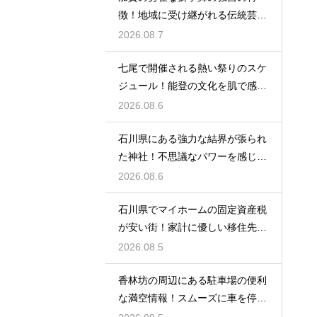
徴！地域に受け継がれる伝統芸能
の迫力
2026.08.7
七尾で開催される熱い祭りのスケ
ジュール！能登の文化を肌で感じ
る体験
2026.08.6
石川県にある強力な結界が張られ
た神社！不思議なパワーを感じる
神秘の地
2026.08.6
石川県でマイホームの固定資産税
が安い街！家計に優しい移住先の
選び方
2026.08.5
香林坊の周辺にある駐車場の便利
な満空情報！スムーズに車を停め
る裏技