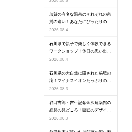
2026.08.5
加賀の有名な温泉のそれぞれの泉
質の違い！あなたにぴったりの名
湯を探す
2026.08.4
石川県で親子で楽しく体験できる
ワークショップ！休日の思い出作
りに最適
2026.08.4
石川県の大自然に隠された秘境の
滝！マイナスイオンたっぷりの癒
やし空間
2026.08.3
谷口吉郎・吉生記念金沢建築館の
必見の見どころ！巨匠のデザイン
の神髄
2026.08.3