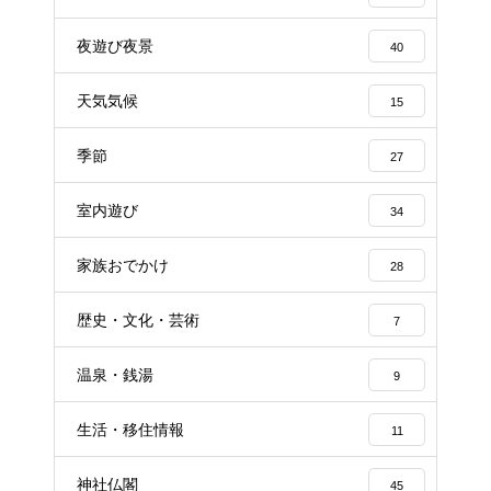
夜遊び夜景
40
天気気候
15
季節
27
室内遊び
34
家族おでかけ
28
歴史・文化・芸術
7
温泉・銭湯
9
生活・移住情報
11
神社仏閣
45