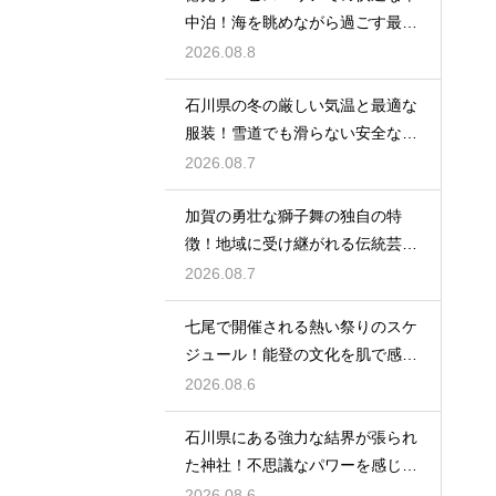
中泊！海を眺めながら過ごす最高
の朝時間
2026.08.8
石川県の冬の厳しい気温と最適な
服装！雪道でも滑らない安全な靴
の選び方
2026.08.7
加賀の勇壮な獅子舞の独自の特
徴！地域に受け継がれる伝統芸能
の迫力
2026.08.7
七尾で開催される熱い祭りのスケ
ジュール！能登の文化を肌で感じ
る体験
2026.08.6
石川県にある強力な結界が張られ
た神社！不思議なパワーを感じる
神秘の地
2026.08.6