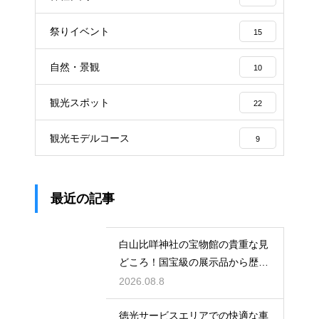
祭りイベント
15
自然・景観
10
観光スポット
22
観光モデルコース
9
最近の記事
白山比咩神社の宝物館の貴重な見
どころ！国宝級の展示品から歴史
を学ぶ
2026.08.8
徳光サービスエリアでの快適な車