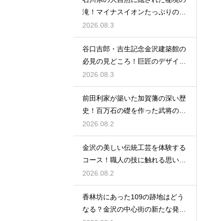
滝！マイナスイオンたっぷりの癒
やし空間
2026.08.3
谷口吉郎・吉生記念金沢建築館の
必見の見どころ！巨匠のデザイン
の神髄
2026.08.3
前田利家が築いた加賀藩の深い歴
史！百万石の礎を作った武将の生
涯に迫る
2026.08.2
金沢の美しい伝統工芸を体験する
コース！職人の技に触れる思い出
作りの旅
2026.08.2
香林坊にあった109の跡地はどう
なる？金沢の中心街の新たな発展