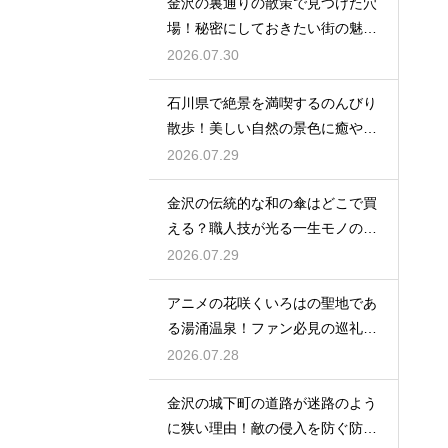
金沢の裏通りの散策で見つけた穴
場！秘密にしておきたい街の魅力
を大発見
2026.07.30
石川県で絶景を満喫するのんびり
散歩！美しい自然の景色に癒やさ
れる休日
2026.07.29
金沢の伝統的な和の傘はどこで買
える？職人技が光る一生モノの工
芸品
2026.07.29
アニメの花咲くいろはの聖地であ
る湯涌温泉！ファン必見の巡礼ス
ポット
2026.07.28
金沢の城下町の道路が迷路のよう
に狭い理由！敵の侵入を防ぐ防衛