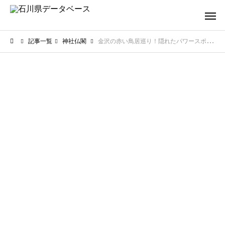
記事一覧
神社仏閣
金沢の赤い鳥居巡り！隠れたパワースポット【写真映え抜群】