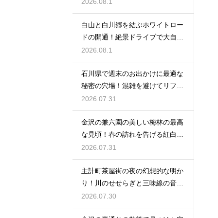
と未来
2026.08.1
白山と白川郷を結ぶホワイトロー
ドの開通！絶景ドライブで大自然
を満喫
2026.08.1
石川県で週末のお出かけに最適な
秘密の穴場！混雑を避けてリフレ
ッシュ
2026.07.31
金沢の兼六園の美しい梅林の最高
な見頃！春の訪れを告げる紅白の
花の絶景
2026.07.31
主計町茶屋街の夜の幻想的な明か
り！川のせせらぎと三味線の音色
に酔う
2026.07.30