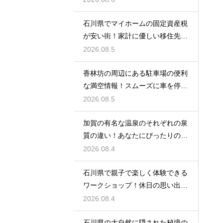
石川県でマイホームの固定資産税
が安い街！家計に優しい移住先の
選び方
2026.08.5
香林坊の周辺にある駐車場の便利
な満空情報！スムーズに車を停め
る裏技
2026.08.5
加賀の有名な温泉のそれぞれの泉
質の違い！あなたにぴったりの名
湯を探す
2026.08.4
石川県で親子で楽しく体験できる
ワークショップ！休日の思い出作
りに最適
2026.08.4
石川県の大自然に隠された秘境の