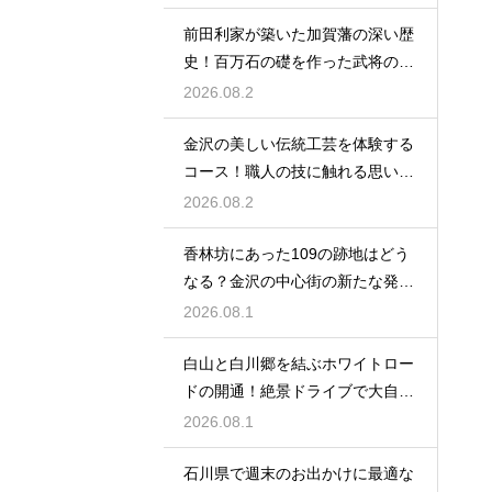
前田利家が築いた加賀藩の深い歴
史！百万石の礎を作った武将の生
涯に迫る
2026.08.2
金沢の美しい伝統工芸を体験する
コース！職人の技に触れる思い出
作りの旅
2026.08.2
香林坊にあった109の跡地はどう
なる？金沢の中心街の新たな発展
と未来
2026.08.1
白山と白川郷を結ぶホワイトロー
ドの開通！絶景ドライブで大自然
を満喫
2026.08.1
石川県で週末のお出かけに最適な