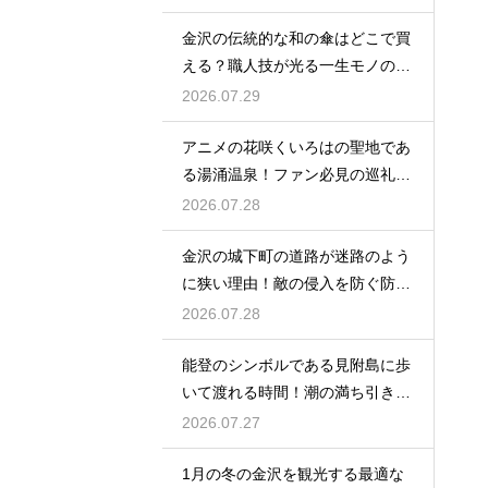
金沢の伝統的な和の傘はどこで買
える？職人技が光る一生モノの工
芸品
2026.07.29
アニメの花咲くいろはの聖地であ
る湯涌温泉！ファン必見の巡礼ス
ポット
2026.07.28
金沢の城下町の道路が迷路のよう
に狭い理由！敵の侵入を防ぐ防衛
の知恵
2026.07.28
能登のシンボルである見附島に歩
いて渡れる時間！潮の満ち引きが
生む奇跡
2026.07.27
1月の冬の金沢を観光する最適な