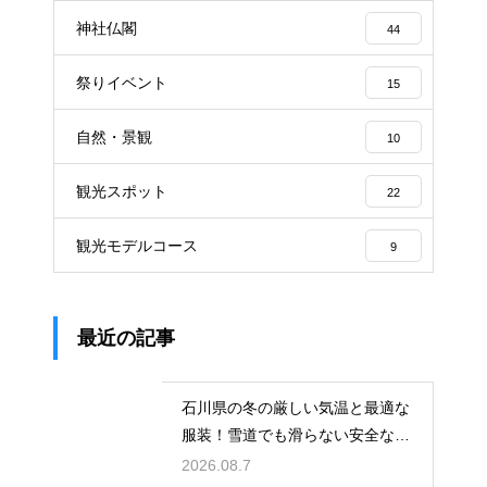
神社仏閣
44
祭りイベント
15
自然・景観
10
観光スポット
22
観光モデルコース
9
最近の記事
石川県の冬の厳しい気温と最適な
服装！雪道でも滑らない安全な靴
の選び方
2026.08.7