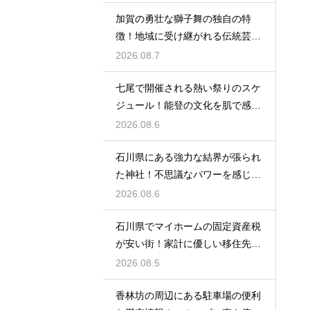
加賀の勇壮な獅子舞の独自の特
徴！地域に受け継がれる伝統芸能
の迫力
2026.08.7
七尾で開催される熱い祭りのスケ
ジュール！能登の文化を肌で感じ
る体験
2026.08.6
石川県にある強力な結界が張られ
た神社！不思議なパワーを感じる
神秘の地
2026.08.6
石川県でマイホームの固定資産税
が安い街！家計に優しい移住先の
選び方
2026.08.5
香林坊の周辺にある駐車場の便利