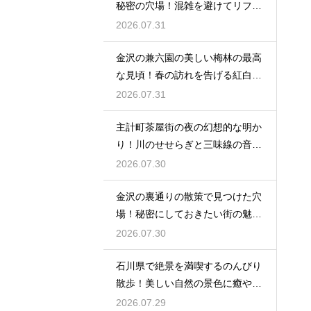
秘密の穴場！混雑を避けてリフレ
ッシュ
2026.07.31
金沢の兼六園の美しい梅林の最高
な見頃！春の訪れを告げる紅白の
花の絶景
2026.07.31
主計町茶屋街の夜の幻想的な明か
り！川のせせらぎと三味線の音色
に酔う
2026.07.30
金沢の裏通りの散策で見つけた穴
場！秘密にしておきたい街の魅力
を大発見
2026.07.30
石川県で絶景を満喫するのんびり
散歩！美しい自然の景色に癒やさ
れる休日
2026.07.29