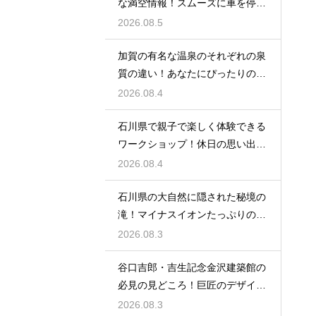
な満空情報！スムーズに車を停め
る裏技
2026.08.5
加賀の有名な温泉のそれぞれの泉
質の違い！あなたにぴったりの名
湯を探す
2026.08.4
石川県で親子で楽しく体験できる
ワークショップ！休日の思い出作
りに最適
2026.08.4
石川県の大自然に隠された秘境の
滝！マイナスイオンたっぷりの癒
やし空間
2026.08.3
谷口吉郎・吉生記念金沢建築館の
必見の見どころ！巨匠のデザイン
の神髄
2026.08.3