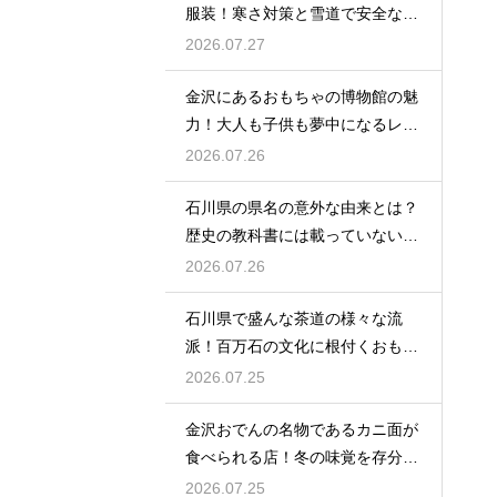
服装！寒さ対策と雪道で安全な靴
の選び方
2026.07.27
金沢にあるおもちゃの博物館の魅
力！大人も子供も夢中になるレト
ロな世界
2026.07.26
石川県の県名の意外な由来とは？
歴史の教科書には載っていない興
味深い話
2026.07.26
石川県で盛んな茶道の様々な流
派！百万石の文化に根付くおもて
なしの心
2026.07.25
金沢おでんの名物であるカニ面が
食べられる店！冬の味覚を存分に
味わう
2026.07.25