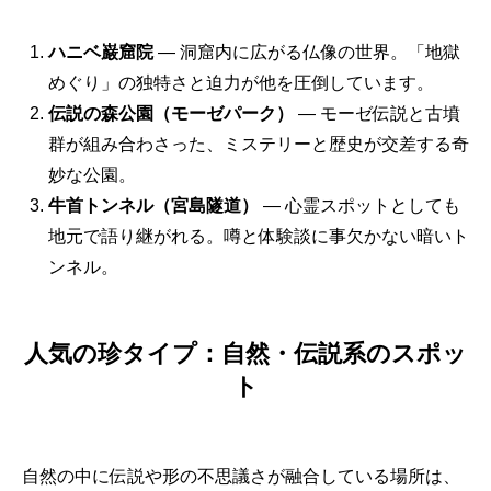
ハニベ巌窟院
— 洞窟内に広がる仏像の世界。「地獄
めぐり」の独特さと迫力が他を圧倒しています。
伝説の森公園（モーゼパーク）
— モーゼ伝説と古墳
群が組み合わさった、ミステリーと歴史が交差する奇
妙な公園。
牛首トンネル（宮島隧道）
— 心霊スポットとしても
地元で語り継がれる。噂と体験談に事欠かない暗いト
ンネル。
人気の珍タイプ：自然・伝説系のスポッ
ト
自然の中に伝説や形の不思議さが融合している場所は、