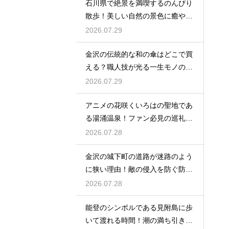
石川県で絶景を満喫するのんびり
散歩！美しい自然の景色に癒やさ
れる休日
2026.07.29
金沢の伝統的な和の傘はどこで買
える？職人技が光る一生モノの工
芸品
2026.07.29
アニメの花咲くいろはの聖地であ
る湯涌温泉！ファン必見の巡礼ス
ポット
2026.07.28
金沢の城下町の道路が迷路のよう
に狭い理由！敵の侵入を防ぐ防衛
の知恵
2026.07.28
能登のシンボルである見附島に歩
いて渡れる時間！潮の満ち引きが