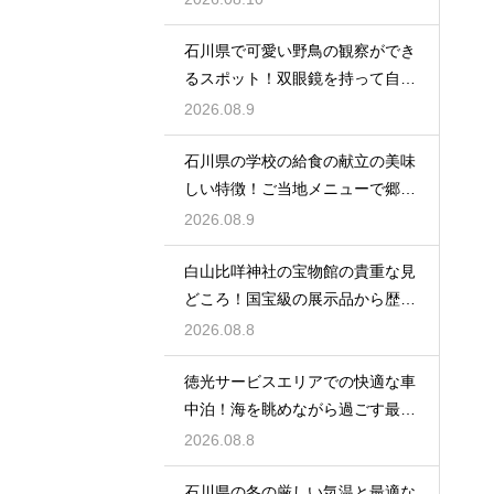
石川県で可愛い野鳥の観察ができ
るスポット！双眼鏡を持って自然
の中へ
2026.08.9
石川県の学校の給食の献立の美味
しい特徴！ご当地メニューで郷土
愛を育む
2026.08.9
白山比咩神社の宝物館の貴重な見
どころ！国宝級の展示品から歴史
を学ぶ
2026.08.8
徳光サービスエリアでの快適な車
中泊！海を眺めながら過ごす最高
の朝時間
2026.08.8
石川県の冬の厳しい気温と最適な