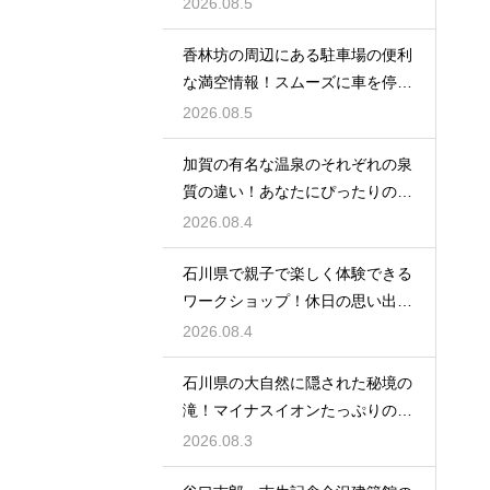
選び方
2026.08.5
香林坊の周辺にある駐車場の便利
な満空情報！スムーズに車を停め
る裏技
2026.08.5
加賀の有名な温泉のそれぞれの泉
質の違い！あなたにぴったりの名
湯を探す
2026.08.4
石川県で親子で楽しく体験できる
ワークショップ！休日の思い出作
りに最適
2026.08.4
石川県の大自然に隠された秘境の
滝！マイナスイオンたっぷりの癒
やし空間
2026.08.3