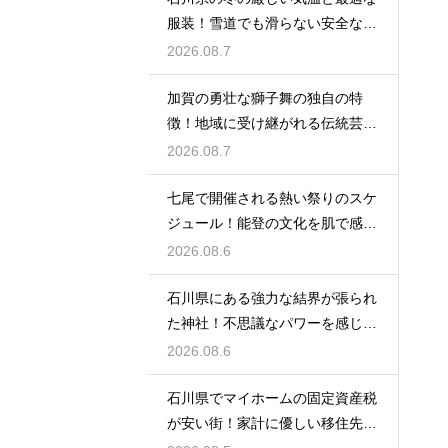
服装！雪道でも滑らない安全な靴
の選び方
2026.08.7
加賀の勇壮な獅子舞の独自の特
徴！地域に受け継がれる伝統芸能
の迫力
2026.08.7
七尾で開催される熱い祭りのスケ
ジュール！能登の文化を肌で感じ
る体験
2026.08.6
石川県にある強力な結界が張られ
た神社！不思議なパワーを感じる
神秘の地
2026.08.6
石川県でマイホームの固定資産税
が安い街！家計に優しい移住先の