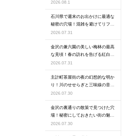
を満喫
2026.08.1
石川県で週末のお出かけに最適な
秘密の穴場！混雑を避けてリフレ
ッシュ
2026.07.31
金沢の兼六園の美しい梅林の最高
な見頃！春の訪れを告げる紅白の
花の絶景
2026.07.31
主計町茶屋街の夜の幻想的な明か
り！川のせせらぎと三味線の音色
に酔う
2026.07.30
金沢の裏通りの散策で見つけた穴
場！秘密にしておきたい街の魅力
を大発見
2026.07.30