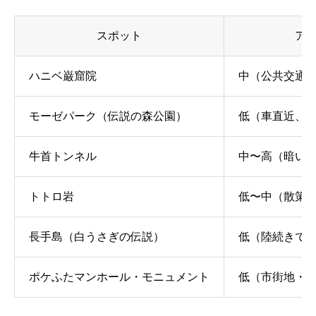
スポット
ア
ハニベ巌窟院
中（公共交通
モーゼパーク（伝説の森公園）
低（車直近、
牛首トンネル
中〜高（暗い
トトロ岩
低〜中（散策
長手島（白うさぎの伝説）
低（陸続きで
ポケふたマンホール・モニュメント
低（市街地・