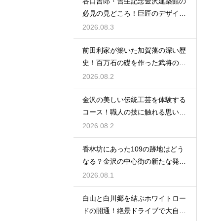
谷口吉郎・吉生記念金沢建築館の
必見の見どころ！巨匠のデザイン
の神髄
2026.08.3
前田利家が築いた加賀藩の深い歴
史！百万石の礎を作った武将の生
涯に迫る
2026.08.2
金沢の美しい伝統工芸を体験する
コース！職人の技に触れる思い出
作りの旅
2026.08.2
香林坊にあった109の跡地はどう
なる？金沢の中心街の新たな発展
と未来
2026.08.1
白山と白川郷を結ぶホワイトロー
ドの開通！絶景ドライブで大自然