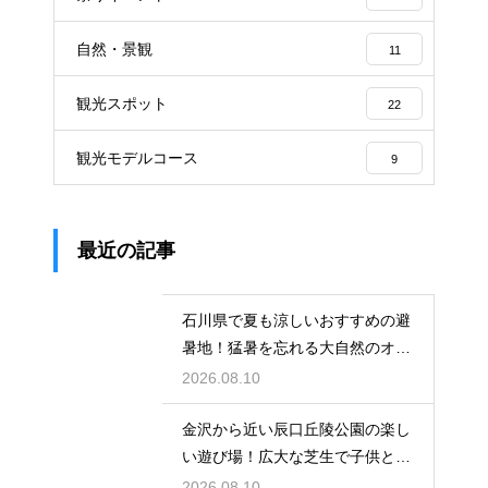
自然・景観
11
観光スポット
22
観光モデルコース
9
最近の記事
石川県で夏も涼しいおすすめの避
暑地！猛暑を忘れる大自然のオア
シス
2026.08.10
金沢から近い辰口丘陵公園の楽し
い遊び場！広大な芝生で子供と全
力で走る
2026.08.10