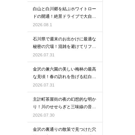
白山と白川郷を結ぶホワイトロー
ドの開通！絶景ドライブで大自然
を満喫
2026.08.1
石川県で週末のお出かけに最適な
秘密の穴場！混雑を避けてリフレ
ッシュ
2026.07.31
金沢の兼六園の美しい梅林の最高
な見頃！春の訪れを告げる紅白の
花の絶景
2026.07.31
主計町茶屋街の夜の幻想的な明か
り！川のせせらぎと三味線の音色
に酔う
2026.07.30
金沢の裏通りの散策で見つけた穴