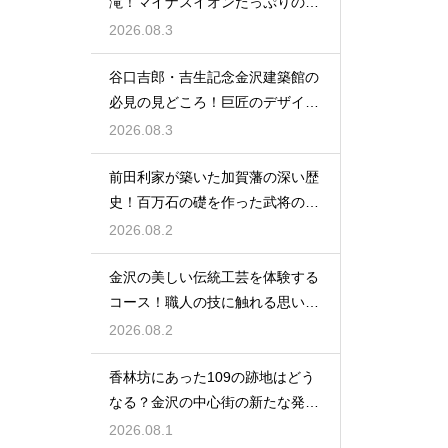
滝！マイナスイオンたっぷりの癒
やし空間
2026.08.3
谷口吉郎・吉生記念金沢建築館の
必見の見どころ！巨匠のデザイン
の神髄
2026.08.3
前田利家が築いた加賀藩の深い歴
史！百万石の礎を作った武将の生
涯に迫る
2026.08.2
金沢の美しい伝統工芸を体験する
コース！職人の技に触れる思い出
作りの旅
2026.08.2
香林坊にあった109の跡地はどう
なる？金沢の中心街の新たな発展
と未来
2026.08.1