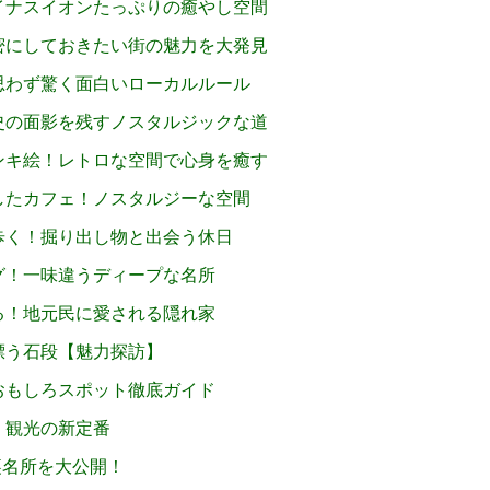
イナスイオンたっぷりの癒やし空間
密にしておきたい街の魅力を大発見
思わず驚く面白いローカルルール
史の面影を残すノスタルジックな道
ンキ絵！レトロな空間で心身を癒す
したカフェ！ノスタルジーな空間
歩く！掘り出し物と出会う休日
グ！一味違うディープな名所
る！地元民に愛される隠れ家
漂う石段【魅力探訪】
おもしろスポット徹底ガイド
｜観光の新定番
裏名所を大公開！