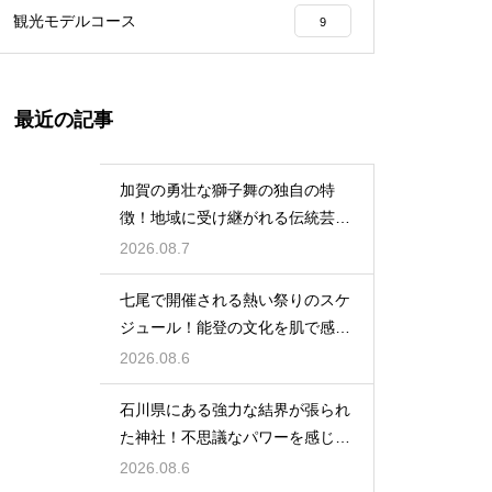
観光モデルコース
9
最近の記事
加賀の勇壮な獅子舞の独自の特
徴！地域に受け継がれる伝統芸能
の迫力
2026.08.7
七尾で開催される熱い祭りのスケ
ジュール！能登の文化を肌で感じ
る体験
2026.08.6
石川県にある強力な結界が張られ
た神社！不思議なパワーを感じる
神秘の地
2026.08.6