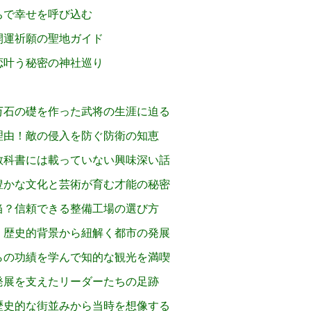
ちで幸せを呼び込む
開運祈願の聖地ガイド
恋叶う秘密の神社巡り
万石の礎を作った武将の生涯に迫る
理由！敵の侵入を防ぐ防衛の知恵
教科書には載っていない興味深い話
豊かな文化と芸術が育む才能の秘密
当？信頼できる整備工場の選び方
！歴史的背景から紐解く都市の発展
らの功績を学んで知的な観光を満喫
発展を支えたリーダーたちの足跡
歴史的な街並みから当時を想像する