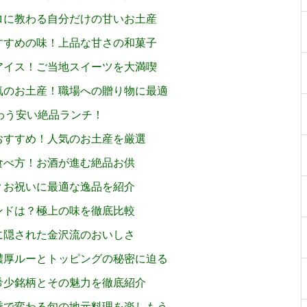
ロに教わる自分だけの甘いお土産
すすめの味！上品な甘さの和菓子
アイス！ご当地スイーツを大満喫
気のお土産！職場への贈り物に最適
わう安い絶品ランチ！
おすすめ！人気のお土産を厳選
食べ方！お酒が進む絶品お供
？お祝いに最適な逸品を紹介
ンドは？極上の味を徹底比較
に隠された金沢流のおいしさ
濃厚ルーとトッピングの秘密に迫る
希少銘柄とその魅力を徹底紹介
季で変わる旬の地元料理を楽しもう