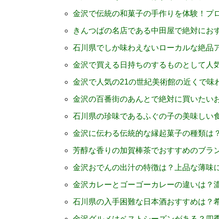
金沢で伝統の和菓子の手作りを体験！プ
きんつばの名店である中田屋で絶対にお
石川県でしか味わえないローカルな絶品
金沢で買える日持ちのするものとして人
金沢で人気の21の世紀美術館の近くで味
金沢の百番街のあんとで絶対に買いたい
石川県の珍味であるふぐの子の美味しい
金沢に伝わる伝統的な縁起菓子の種類は
芳醇な香りの加賀棒茶でおすすめのブラ
金沢おでんの出汁の特徴は？上品な薄味
金沢カレーとゴーゴーカレーの違いは？
石川県の入手困難な日本酒おすすめは？
金沢グルメはベストシーズンがある？四