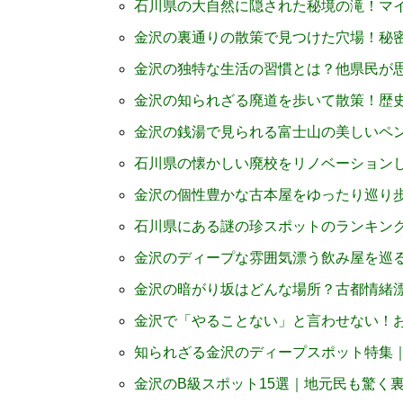
石川県の大自然に隠された秘境の滝！マ
金沢の裏通りの散策で見つけた穴場！秘
金沢の独特な生活の習慣とは？他県民が
金沢の知られざる廃道を歩いて散策！歴
金沢の銭湯で見られる富士山の美しいペ
石川県の懐かしい廃校をリノベーション
金沢の個性豊かな古本屋をゆったり巡り
石川県にある謎の珍スポットのランキン
金沢のディープな雰囲気漂う飲み屋を巡
金沢の暗がり坂はどんな場所？古都情緒
金沢で「やることない」と言わせない！
知られざる金沢のディープスポット特集
金沢のB級スポット15選｜地元民も驚く