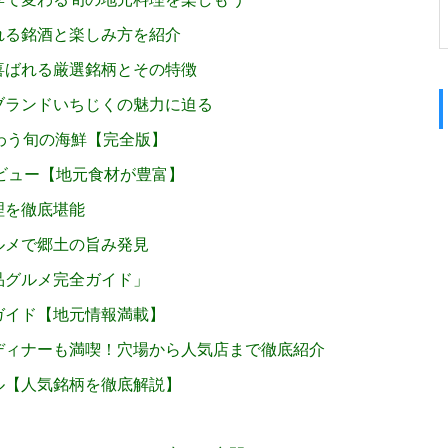
れる銘酒と楽しみ方を紹介
喜ばれる厳選銘柄とその特徴
ブランドいちじくの魅力に迫る
わう旬の海鮮【完全版】
ビュー【地元食材が豊富】
理を徹底堪能
ルメで郷土の旨み発見
品グルメ完全ガイド」
ガイド【地元情報満載】
ディナーも満喫！穴場から人気店まで徹底紹介
ル【人気銘柄を徹底解説】