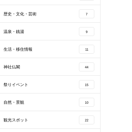
歴史・文化・芸術
7
温泉・銭湯
9
生活・移住情報
11
神社仏閣
44
祭りイベント
15
自然・景観
10
観光スポット
22