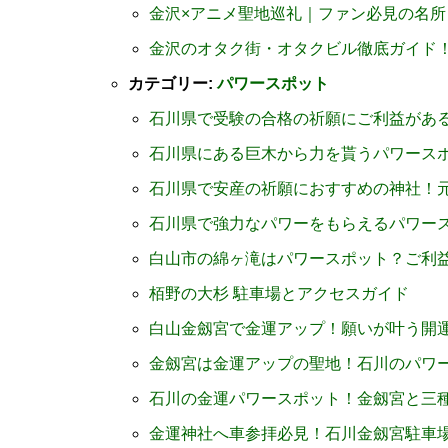
金沢×アニメ聖地巡礼｜ファン必見の名所
金沢のオタク街・オタクビル徹底ガイド
カテゴリー:
パワースポット
石川県で受験の合格の祈願にご利益があ
石川県にある巨木から力を貰うパワース
石川県で安産の祈願におすすめの神社！
石川県で強力なパワーをもらえるパワー
白山市の綿ヶ滝はパワースポット？ご利
栢野の大杉 駐車場とアクセスガイド
白山金劔宮で金運アップ！願いが叶う開
金劔宮は金運アップの聖地！石川のパワ
石川の金運パワースポット！金劔宮と三
金運神社へ車参拝必見！石川金劔宮駐車