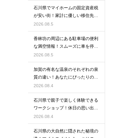
石川県でマイホームの固定資産税
が安い街！家計に優しい移住先の
選び方
2026.08.5
香林坊の周辺にある駐車場の便利
な満空情報！スムーズに車を停め
る裏技
2026.08.5
加賀の有名な温泉のそれぞれの泉
質の違い！あなたにぴったりの名
湯を探す
2026.08.4
石川県で親子で楽しく体験できる
ワークショップ！休日の思い出作
りに最適
2026.08.4
石川県の大自然に隠された秘境の